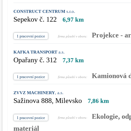
CONSTRUCT CENTRUM
s.r.o.
Sepekov č. 122
6,97 km
Projekce - ar
1 pracovní pozice
firma působí v oboru:
KAFKA TRANSPORT
a.s.
Opařany č. 312
7,37 km
Kamionová 
1 pracovní pozice
firma působí v oboru:
ZVVZ MACHINERY
, a.s.
Sažinova 888, Milevsko
7,86 km
Ekologie, odp
1 pracovní pozice
firma působí v oboru:
materiál