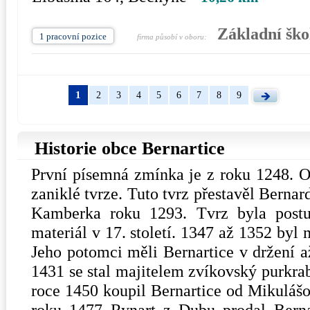
Základní ško
1 pracovní pozice
firma působí v oboru:
1
2
3
4
5
6
7
8
9
Historie obce Bernartice
První písemná zmínka je z roku 1248. O
zaniklé tvrze. Tuto tvrz přestavěl Bern
Kamberka roku 1293. Tvrz byla postu
materiál v 17. století. 1347 až 1352 byl
Jeho potomci měli Bernartice v držení a
1431 se stal majitelem zvíkovský purkra
roce 1450 koupil Bernartice od Mikuláš
roku 1477 Rynart z Dubu prodal Bern