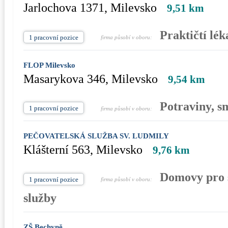
Jarlochova 1371, Milevsko
9,51 km
Praktičtí lék
1 pracovní pozice
firma působí v oboru:
FLOP Milevsko
Masarykova 346, Milevsko
9,54 km
Potraviny, s
1 pracovní pozice
firma působí v oboru:
PEČOVATELSKÁ SLUŽBA SV. LUDMILY
Klášterní 563, Milevsko
9,76 km
Domovy pro s
1 pracovní pozice
firma působí v oboru:
služby
ZŠ Bechyně