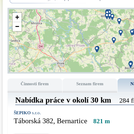
+
−
Činnosti firem
Seznam firem
N
Nabídka práce v okolí 30 km
284 f
ŠEPIKO
s.r.o.
Táborská 382, Bernartice
821 m