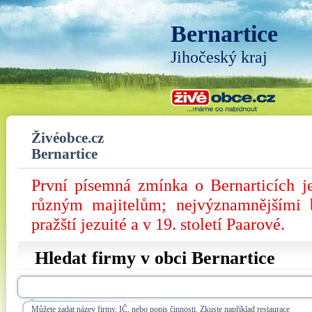
Bernartice
Jihočeský kraj
Živéobce.cz
Bernartice
První písemná zmínka o Bernarticích j
různým majitelům; nejvýznamnějšími 
pražští jezuité a v 19. století Paarové.
Hledat firmy v obci Bernartice
Můžete zadat název firmy, IČ, nebo popis činnosti. Zkuste například restaurace