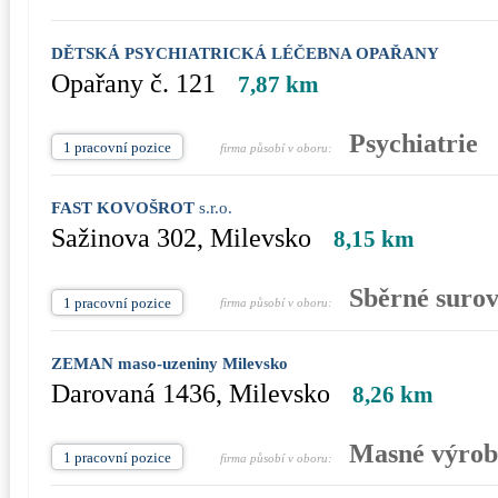
DĚTSKÁ PSYCHIATRICKÁ LÉČEBNA OPAŘANY
Opařany č. 121
7,87 km
Psychiatrie
1 pracovní pozice
firma působí v oboru:
FAST KOVOŠROT
s.r.o.
Sažinova 302, Milevsko
8,15 km
Sběrné surov
1 pracovní pozice
firma působí v oboru:
ZEMAN maso-uzeniny Milevsko
Darovaná 1436, Milevsko
8,26 km
Masné výrob
1 pracovní pozice
firma působí v oboru: