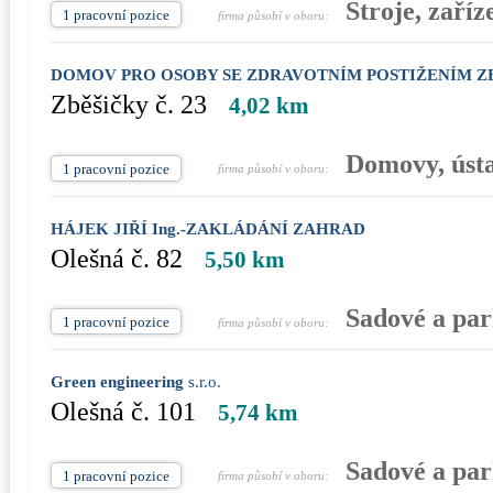
Stroje, zaříz
1 pracovní pozice
firma působí v oboru:
DOMOV PRO OSOBY SE ZDRAVOTNÍM POSTIŽENÍM Z
Zběšičky č. 23
4,02 km
Domovy, úst
1 pracovní pozice
firma působí v oboru:
HÁJEK JIŘÍ Ing.-ZAKLÁDÁNÍ ZAHRAD
Olešná č. 82
5,50 km
Sadové a pa
1 pracovní pozice
firma působí v oboru:
Green engineering
s.r.o.
Olešná č. 101
5,74 km
Sadové a pa
1 pracovní pozice
firma působí v oboru: