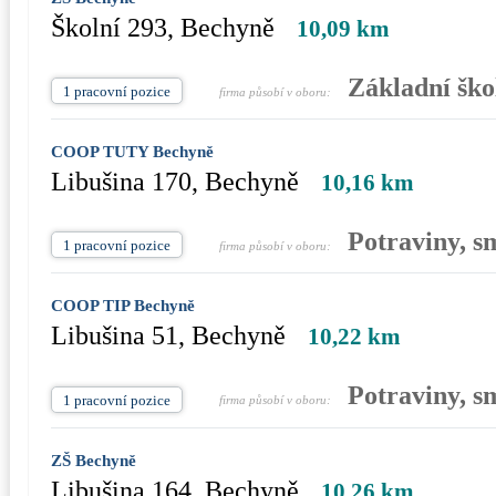
Školní 293, Bechyně
10,09 km
Základní ško
1 pracovní pozice
firma působí v oboru:
COOP TUTY Bechyně
Libušina 170, Bechyně
10,16 km
Potraviny, s
1 pracovní pozice
firma působí v oboru:
COOP TIP Bechyně
Libušina 51, Bechyně
10,22 km
Potraviny, s
1 pracovní pozice
firma působí v oboru:
ZŠ Bechyně
Libušina 164, Bechyně
10,26 km