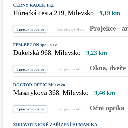
ČERNÝ RADEK Ing.
Hůrecká cesta 219, Milevsko
9,19 km
Projekce - ar
1 pracovní pozice
firma působí v oboru:
FPM-BECON
spol. s r.o.
Dukelská 968, Milevsko
9,23 km
Okna, dveře
1 pracovní pozice
firma působí v oboru:
DOCTOR OPTIC Milevsko
Masarykova 368, Milevsko
9,46 km
Oční optika
1 pracovní pozice
firma působí v oboru:
ZDRAVOTNICKÉ ZAŘÍZENÍ HUMANIKA