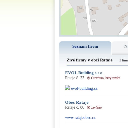
Seznam firem
N
Živé firmy v obci Rataje
3 firm
EVOL Building
s.r.o.
Rataje č. 22
Otevřeno, brzy zavírá
evol-building.cz
Obec Rataje
Rataje č. 86
zavřeno
www.ratajeobec.cz