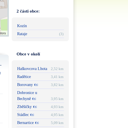
2 části obce:
Kozín
utors
Rataje
(3)
Obce v okolí
Haškovcova Lhota
2,52 km
Radětice
3,41 km
Borovany
3,82 km
Dobronice u
Bechyně
3,95 km
Zběšičky
4,93 km
Stádlec
4,95 km
Bernartice
5,09 km