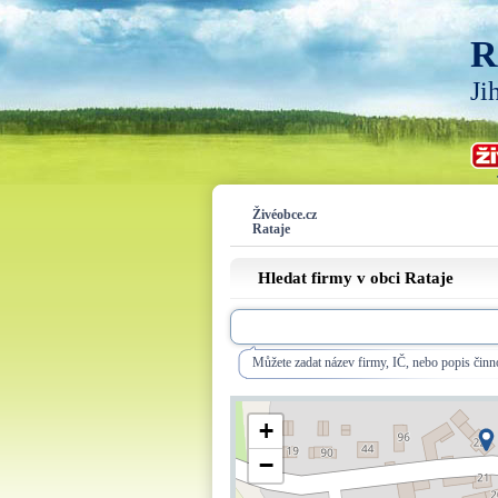
R
Ji
Živéobce.cz
Rataje
Hledat firmy v obci Rataje
Můžete zadat název firmy, IČ, nebo popis činno
+
−