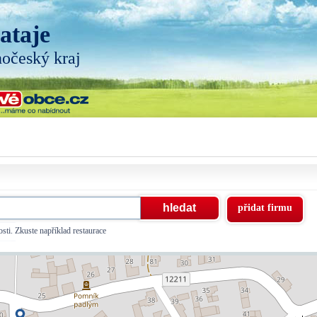
ataje
hočeský kraj
přidat firmu
sti. Zkuste například restaurace