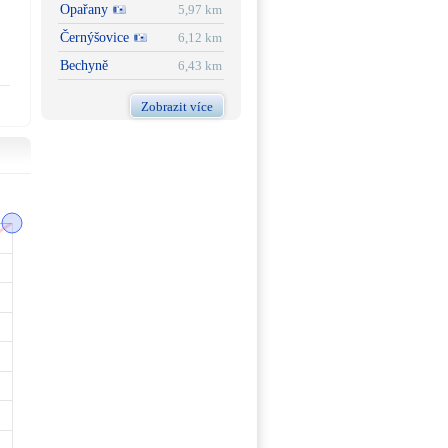
Opařany
5,97 km
Černýšovice
6,12 km
Bechyně
6,43 km
Zobrazit více