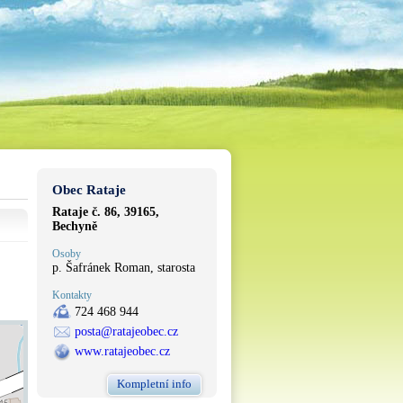
Obec Rataje
Rataje č. 86, 39165,
Bechyně
Osoby
p. Šafránek Roman, starosta
Kontakty
724 468 944
posta@ratajeobec.cz
www.ratajeobec.cz
Kompletní info