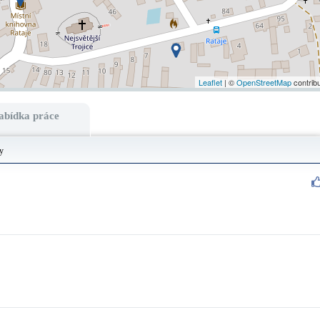
Leaflet
| ©
OpenStreetMap
contrib
abídka práce
y