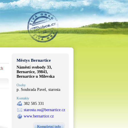
Městys Bernartice
Náměstí svobody 33,
ch
Bernartice, 39843,
Bernartice u Milevska
Osoby
p. Souhrada Pavel, starosta
Kontakty
382 585 331
starosta.ou@bernartice.cz
www.bernartice.cz
Kompletní info