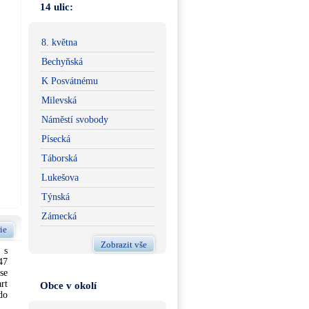
14 ulic:
8. května
Bechyňská
K Posvátnému
Milevská
Náměstí svobody
Písecká
Táborská
Lukešova
Týnská
Zámecká
ie
Zobrazit vše
 s
47
se
rt
Obce v okolí
do