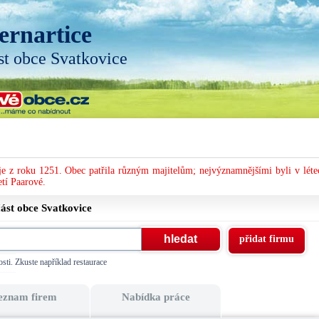
ernartice
st obce Svatkovice
je z roku 1251. Obec patřila různým majitelům; nejvýznamnějšími byli v léte
etí Paarové.
část obce
Svatkovice
přidat firmu
sti. Zkuste například restaurace
eznam firem
Nabídka práce