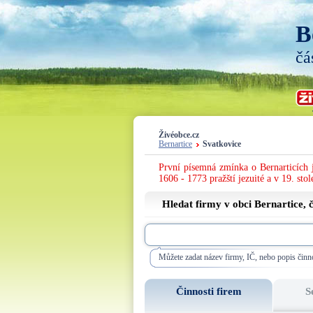
B
čá
Živéobce.cz
Bernartice
Svatkovice
První písemná zmínka o Bernarticích 
1606 - 1773 pražští jezuité a v 19. stol
Hledat firmy v obci Bernartice, 
Můžete zadat název firmy, IČ, nebo popis činno
Činnosti firem
S