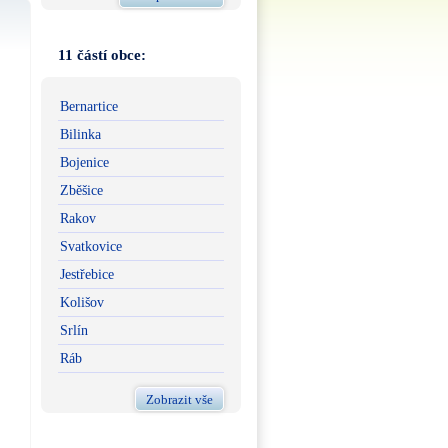
11 částí obce:
Bernartice
Bilinka
Bojenice
Zběšice
Rakov
Svatkovice
Jestřebice
Kolišov
Srlín
Ráb
Zobrazit vše