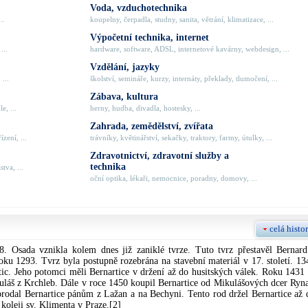
Voda, vzduchotechnika
..
koupelny, čerpadla, studny, sanita, větrání, klimatizace, ...
Výpočetní technika, internet
...
hardware, software, ADSL, internetové kavárny, webdesign, ...
Vzdělání, jazyky
 ...
školství, semináře, kurzy, internáty, překlady, tlumočení, ...
Zábava, kultura
e, ...
herny, hudba, divadla, hostesky, ...
Zahrada, zemědělství, zvířata
zení, ...
trávníky, květinářství, sekačky, traktory, farmy, útulky, ...
Zdravotnictví, zdravotní služby a
technika
tva, ...
oční optika, lékaři, nemocnice, poradny, domovy, ...
celá histor
. Osada vznikla kolem dnes již zaniklé tvrze. Tuto tvrz přestavěl Bernard
 1293. Tvrz byla postupně rozebrána na stavební materiál v 17. století. 13
ic. Jeho potomci měli Bernartice v držení až do husitských válek. Roku 1431 
uláš z Krchleb. Dále v roce 1450 koupil Bernartice od Mikulášových dcer Ryna
odal Bernartice pánům z Lažan a na Bechyni. Tento rod držel Bernartice až 
koleji sv. Klimenta v Praze.[2]