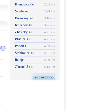
Křenovice
2,65 km
Veselíčko
2,74 km
Borovany
3,16 km
Křižanov
3,25 km
Zběšičky
4,21 km
Branice
4,71 km
Podolí I
4,89 km
Stehlovice
5,01 km
Rataje
5,09 km
Okrouhlá
5,15 km
Zobrazit více