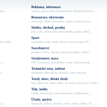
Reklama, informace
ly, ...
výstavy, gravírování, písmomalířství, informační centra, ...
Restaurace, ubytování
stravování, jídelny, stravenky, vinárny, hotely, kempy, ...
Služby, obchod, prodej
péče o tělo, hlídání dětí, personalistika, regály, úklid, ...
Sport
ké služby, ...
koupaliště, areály, bazén, fitness, tenis, bowling, HC, ...
Stavebnictví
projekce, izolace, střechy, materiál, podlahy, zedníci, ...
Strojírenství, kovo
, ...
CNC soustružení, jednoúčelové stroje, hutní materiál, ...
Technické testy, měření
, ...
zkumavky, mikroskopy, úhelníky, váhy, testování, ...
Textil, obuv, dětské zboží
boty, lůžkoviny, oděvy, látky, šicí stroje, krejčovství, hračky, ...
Tisk, knihy
vizitky, laminování, vazba, knihovny, knihkupectví, ...
Úřady, správa
, ...
magistráty, policie, sdružení, církve, pošta, rozhlas, TV, ...