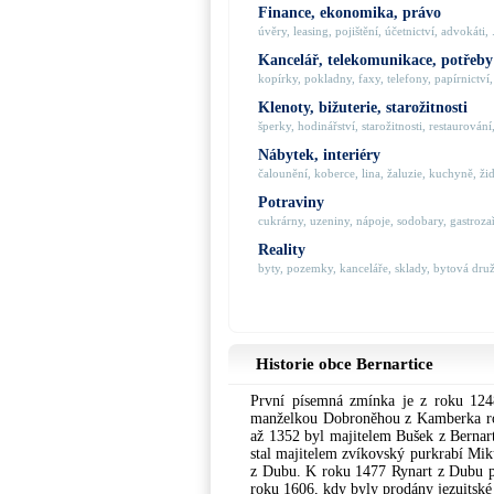
Finance, ekonomika, právo
úvěry, leasing, pojištění, účetnictví, advokáti, .
Kancelář, telekomunikace, potřeby
kopírky, pokladny, faxy, telefony, papírnictví, 
Klenoty, bižuterie, starožitnosti
šperky, hodinářství, starožitnosti, restaurování,
Nábytek, interiéry
čalounění, koberce, lina, žaluzie, kuchyně, židl
Potraviny
cukrárny, uzeniny, nápoje, sodobary, gastrozaří
Reality
byty, pozemky, kanceláře, sklady, bytová družs
Historie obce Bernartice
První písemná zmínka je z roku 1248
manželkou Dobroněhou z Kamberka roku
až 1352 byl majitelem Bušek z Bernart
stal majitelem zvíkovský purkrabí Mik
z Dubu. K roku 1477 Rynart z Dubu pr
roku 1606, kdy byly prodány jezuitské 