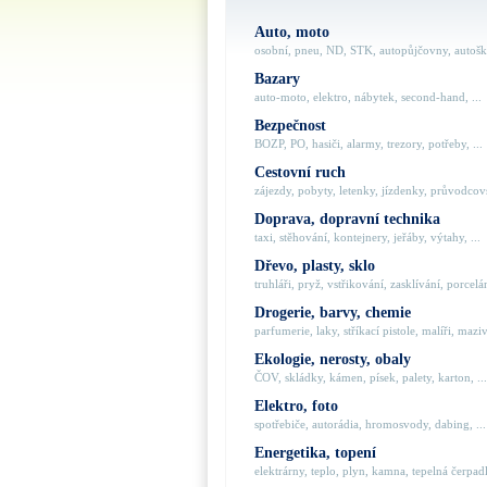
Auto, moto
osobní, pneu, ND, STK, autopůjčovny, autoško
Bazary
auto-moto, elektro, nábytek, second-hand, ...
Bezpečnost
BOZP, PO, hasiči, alarmy, trezory, potřeby, ...
Cestovní ruch
zájezdy, pobyty, letenky, jízdenky, průvodcovs
Doprava, dopravní technika
taxi, stěhování, kontejnery, jeřáby, výtahy, ...
Dřevo, plasty, sklo
truhláři, pryž, vstřikování, zasklívání, porcelán
Drogerie, barvy, chemie
parfumerie, laky, stříkací pistole, malíři, maziva
Ekologie, nerosty, obaly
ČOV, skládky, kámen, písek, palety, karton, ...
Elektro, foto
spotřebiče, autorádia, hromosvody, dabing, ...
Energetika, topení
elektrárny, teplo, plyn, kamna, tepelná čerpadla