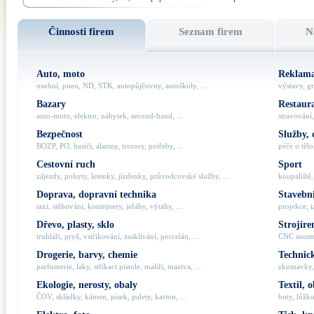
Činnosti firem
Seznam firem
N
Auto, moto
Reklama
osobní, pneu, ND, STK, autopůjčovny, autoškoly, ...
výstavy, gr
Bazary
Restaur
auto-moto, elektro, nábytek, second-hand, ...
stravování,
Bezpečnost
Služby, 
BOZP, PO, hasiči, alarmy, trezory, potřeby, ...
péče o tělo,
Cestovní ruch
Sport
zájezdy, pobyty, letenky, jízdenky, průvodcovské služby, ...
koupaliště,
Doprava, dopravní technika
Stavebni
taxi, stěhování, kontejnery, jeřáby, výtahy, ...
projekce, i
Dřevo, plasty, sklo
Strojíre
truhláři, pryž, vstřikování, zasklívání, porcelán, ...
CNC soustru
Drogerie, barvy, chemie
Technick
parfumerie, laky, stříkací pistole, malíři, maziva, ...
zkumavky, 
Ekologie, nerosty, obaly
Textil, 
ČOV, skládky, kámen, písek, palety, karton, ...
boty, lůžko