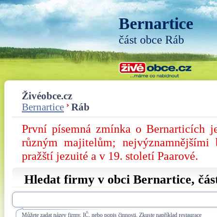
Bernartice
část obce Ráb
Živéobce.cz
Bernartice
Ráb
První písemná zmínka o Bernarticích j
různým majitelům; nejvýznamnějšími 
pražští jezuité a v 19. století Paarové.
Hledat firmy v obci Bernartice, čá
Můžete zadat název firmy, IČ, nebo popis činnosti. Zkuste například restaurace