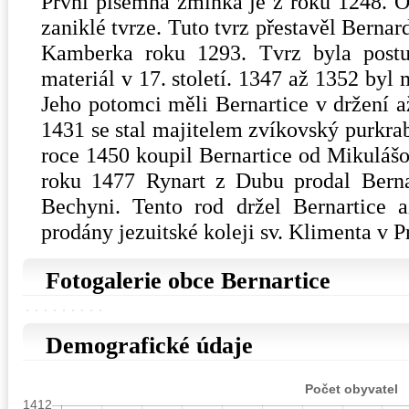
První písemná zmínka je z roku 1248. O
zaniklé tvrze. Tuto tvrz přestavěl Bern
Kamberka roku 1293. Tvrz byla postu
materiál v 17. století. 1347 až 1352 byl
Jeho potomci měli Bernartice v držení a
1431 se stal majitelem zvíkovský purkra
roce 1450 koupil Bernartice od Mikuláš
roku 1477 Rynart z Dubu prodal Bern
Bechyni. Tento rod držel Bernartice 
prodány jezuitské koleji sv. Klimenta v P
Fotogalerie obce Bernartice
Demografické údaje