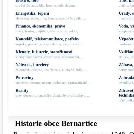
Elektro, foto
Tisk, kn
spotřebiče, autorádia, hromosvody, dabing, ...
vizitky, la
Energetika, topení
Úřady, 
elektrárny, teplo, plyn, kamna, tepelná čerpadla, ...
magistráty,
Finance, ekonomika, právo
Voda, v
úvěry, leasing, pojištění, účetnictví, advokáti, ...
koupelny, č
Kancelář, telekomunikace, potřeby
Výpočetn
kopírky, pokladny, faxy, telefony, papírnictví, ...
hardware, 
Klenoty, bižuterie, starožitnosti
Vzdělání
šperky, hodinářství, starožitnosti, restaurování, ...
školství, s
Nábytek, interiéry
Zábava,
čalounění, koberce, lina, žaluzie, kuchyně, židle, ...
herny, hudb
Potraviny
Zahrada,
cukrárny, uzeniny, nápoje, sodobary, gastrozařízení, ...
trávníky, k
Reality
Zdravotn
technik
byty, pozemky, kanceláře, sklady, bytová družstva, ...
oční optik
Historie obce Bernartice