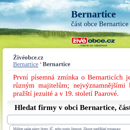
Bernartice
část obce Bernartice
Živéobce.cz
Bernartice
Bernartice
První písemná zmínka o Bernarticích j
různým majitelům; nejvýznamnějšími 
pražští jezuité a v 19. století Paarové.
Hledat firmy v obci Bernartice, čá
Můžete zadat název firmy, IČ, nebo popis činnosti. Zkuste například restaurace