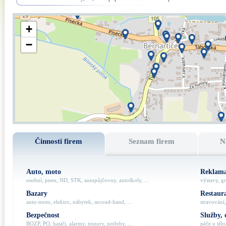
+
−
Činnosti firem
Seznam firem
N
Auto, moto
Reklama
osobní, pneu, ND, STK, autopůjčovny, autoškoly, ...
výstavy, gr
Bazary
Restaur
auto-moto, elektro, nábytek, second-hand, ...
stravování,
Bezpečnost
Služby, 
BOZP, PO, hasiči, alarmy, trezory, potřeby, ...
péče o tělo,