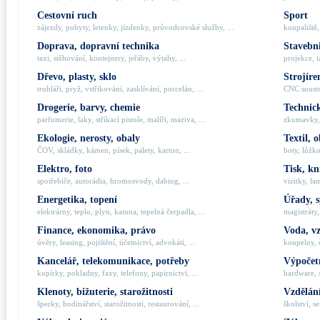
Cestovní ruch
Sport
zájezdy, pobyty, letenky, jízdenky, průvodcovské služby, ...
koupaliště,
Doprava, dopravní technika
Stavebni
taxi, stěhování, kontejnery, jeřáby, výtahy, ...
projekce, i
Dřevo, plasty, sklo
Strojíre
truhláři, pryž, vstřikování, zasklívání, porcelán, ...
CNC soustru
Drogerie, barvy, chemie
Technick
parfumerie, laky, stříkací pistole, malíři, maziva, ...
zkumavky, 
Ekologie, nerosty, obaly
Textil, 
ČOV, skládky, kámen, písek, palety, karton, ...
boty, lůžko
Elektro, foto
Tisk, kn
spotřebiče, autorádia, hromosvody, dabing, ...
vizitky, la
Energetika, topení
Úřady, 
elektrárny, teplo, plyn, kamna, tepelná čerpadla, ...
magistráty,
Finance, ekonomika, právo
Voda, v
úvěry, leasing, pojištění, účetnictví, advokáti, ...
koupelny, č
Kancelář, telekomunikace, potřeby
Výpočetn
kopírky, pokladny, faxy, telefony, papírnictví, ...
hardware, 
Klenoty, bižuterie, starožitnosti
Vzdělání
šperky, hodinářství, starožitnosti, restaurování, ...
školství, s