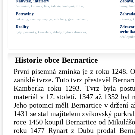
Nábytek, interiéry
Zábava,
čalounění, koberce, lina, žaluzie, kuchyně, židle, ...
herny, hudb
Potraviny
Zahrada,
cukrárny, uzeniny, nápoje, sodobary, gastrozařízení, ...
trávníky, k
Reality
Zdravotn
technik
byty, pozemky, kanceláře, sklady, bytová družstva, ...
oční optik
Historie obce Bernartice
První písemná zmínka je z roku 1248. O
zaniklé tvrze. Tuto tvrz přestavěl Bern
Kamberka roku 1293. Tvrz byla postu
materiál v 17. století. 1347 až 1352 byl
Jeho potomci měli Bernartice v držení a
1431 se stal majitelem zvíkovský purkra
roce 1450 koupil Bernartice od Mikuláš
roku 1477 Rynart z Dubu prodal Bern