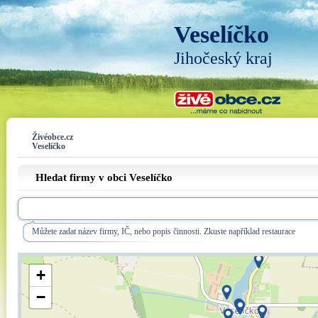
Veselíčko
Jihočeský kraj
Živéobce.cz
Veselíčko
Hledat firmy v obci Veselíčko
Můžete zadat název firmy, IČ, nebo popis činnosti. Zkuste například restaurace
+
−