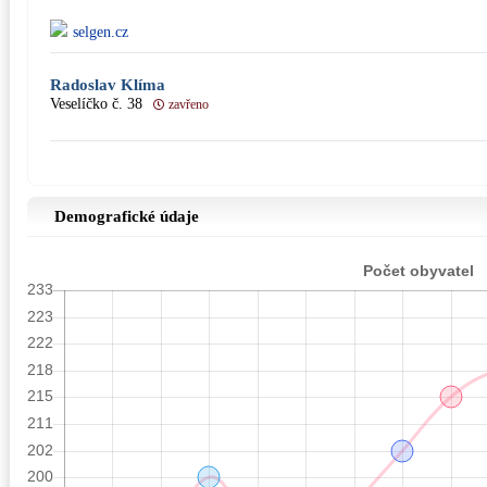
selgen.cz
Radoslav Klíma
Veselíčko č. 38
zavřeno
Demografické údaje