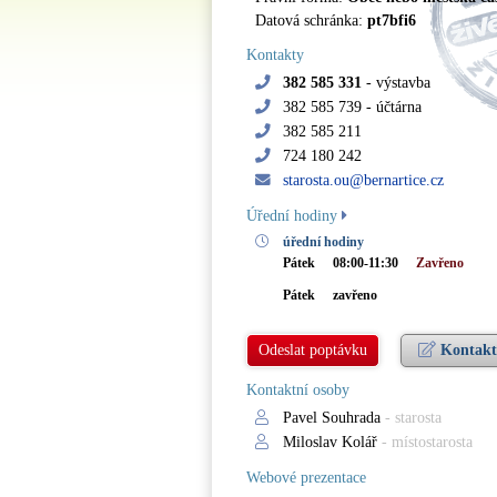
Datová schránka:
pt7bfi6
Kontakty
382 585 331
- výstavba
382 585 739
- účtárna
382 585 211
724 180 242
starosta.ou@bernartice.cz
Úřední hodiny
úřední hodiny
Pátek
08:00-11:30
Zavřeno
Pátek
zavřeno
Odeslat poptávku
Kontakt
Kontaktní osoby
Pavel Souhrada
- starosta
Miloslav Kolář
- místostarosta
Webové prezentace