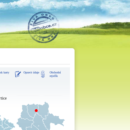
sk karty
Opravit údaje
Obchodní
rejstřík
zvětšit mapu
navigovat