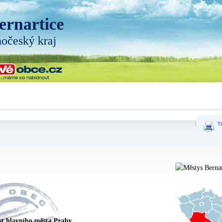
ernartice
hočeský kraj
Ti
st hlavního města Prahy