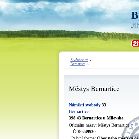
B
Ji
Živéobce.cz
Bernartice
Městys Bernartice
Náměstí svobody
33
Bernartice
398 43 Bernartice u Milevska
Oficiální název: Městys Bernartice
IČ:
00249530
Právní forma:
Obec nebo městská čá