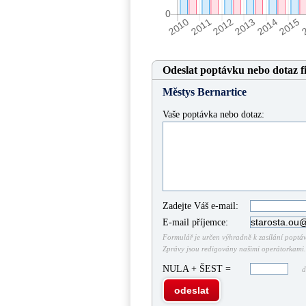
Odeslat poptávku nebo dotaz f
Městys Bernartice
Vaše poptávka nebo dotaz:
Zadejte Váš e-mail:
E-mail příjemce:
Formulář je určen výhradně k zasílání poptáve
Zprávy jsou redigovány našimi operátorkami. 
NULA + ŠEST =
do
odeslat