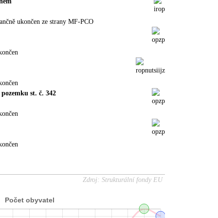
onem
nančně ukončen ze strany MF-PCO
končen
končen
pozemku st. č. 342
končen
končen
Zdroj: Strukturální fondy EU