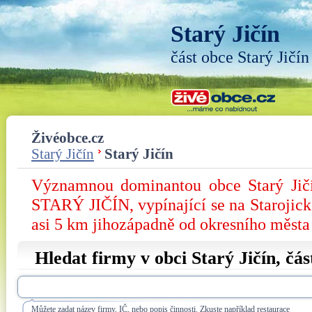
Starý Jičín
část obce Starý Jičín
Živéobce.cz
Starý Jičín
Starý Jičín
Významnou dominantou obce Starý J
STARÝ JIČÍN, vypínající se na Starojic
asi 5 km jihozápadně od okresního města
Hledat firmy v obci Starý Jičín, čá
Můžete zadat název firmy, IČ, nebo popis činnosti. Zkuste například restaurace