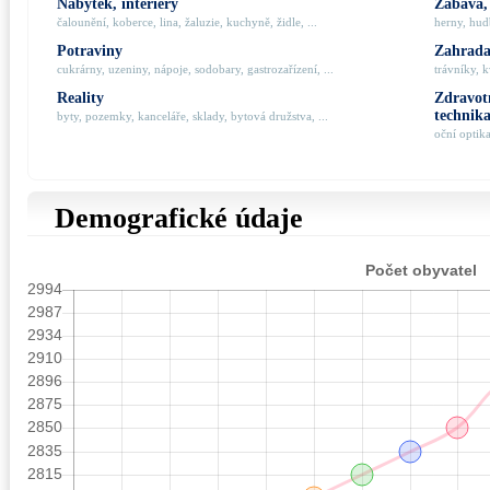
Nábytek, interiéry
Zábava,
čalounění, koberce, lina, žaluzie, kuchyně, židle, ...
herny, hudb
Potraviny
Zahrada,
cukrárny, uzeniny, nápoje, sodobary, gastrozařízení, ...
trávníky, k
Reality
Zdravotn
technik
byty, pozemky, kanceláře, sklady, bytová družstva, ...
oční optik
Demografické údaje