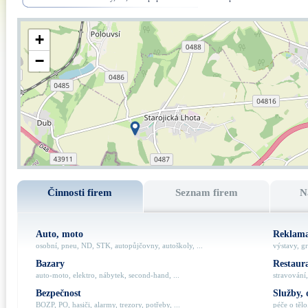
+
−
Činnosti firem
Seznam firem
N
Auto, moto
Reklama
osobní, pneu, ND, STK, autopůjčovny, autoškoly, ...
výstavy, gr
Bazary
Restaur
auto-moto, elektro, nábytek, second-hand, ...
stravování,
Bezpečnost
Služby, 
BOZP, PO, hasiči, alarmy, trezory, potřeby, ...
péče o tělo,