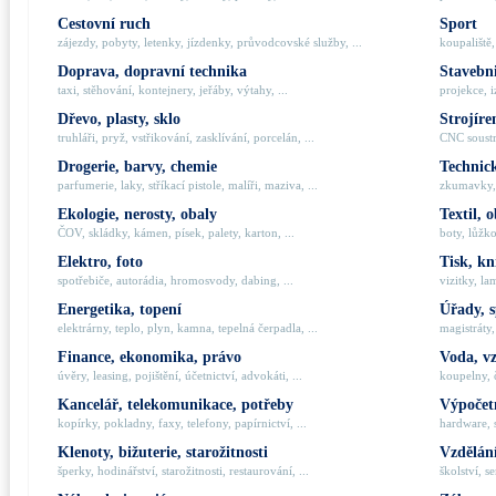
Cestovní ruch
Sport
zájezdy, pobyty, letenky, jízdenky, průvodcovské služby, ...
koupaliště,
Doprava, dopravní technika
Stavebni
taxi, stěhování, kontejnery, jeřáby, výtahy, ...
projekce, i
Dřevo, plasty, sklo
Strojíre
truhláři, pryž, vstřikování, zasklívání, porcelán, ...
CNC soustru
Drogerie, barvy, chemie
Technick
parfumerie, laky, stříkací pistole, malíři, maziva, ...
zkumavky, 
Ekologie, nerosty, obaly
Textil, 
ČOV, skládky, kámen, písek, palety, karton, ...
boty, lůžko
Elektro, foto
Tisk, kn
spotřebiče, autorádia, hromosvody, dabing, ...
vizitky, la
Energetika, topení
Úřady, 
elektrárny, teplo, plyn, kamna, tepelná čerpadla, ...
magistráty,
Finance, ekonomika, právo
Voda, v
úvěry, leasing, pojištění, účetnictví, advokáti, ...
koupelny, č
Kancelář, telekomunikace, potřeby
Výpočetn
kopírky, pokladny, faxy, telefony, papírnictví, ...
hardware, 
Klenoty, bižuterie, starožitnosti
Vzdělání
šperky, hodinářství, starožitnosti, restaurování, ...
školství, s