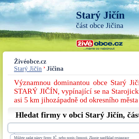
Starý Jičín
část obce Jičina
Živéobce.cz
Starý Jičín
Jičina
Významnou dominantou obce Starý J
STARÝ JIČÍN, vypínající se na Starojic
asi 5 km jihozápadně od okresního města
Hledat firmy v obci Starý Jičín, čá
Můžete zadat název firmy, IČ, nebo popis činnosti. Zkuste například restaurace