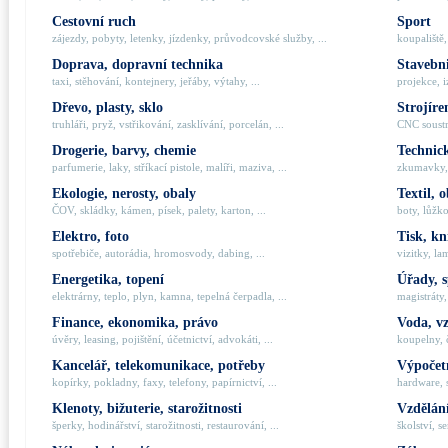
Cestovní ruch
Sport
zájezdy, pobyty, letenky, jízdenky, průvodcovské služby, ...
koupaliště,
Doprava, dopravní technika
Stavebni
taxi, stěhování, kontejnery, jeřáby, výtahy, ...
projekce, i
Dřevo, plasty, sklo
Strojíre
truhláři, pryž, vstřikování, zasklívání, porcelán, ...
CNC soustru
Drogerie, barvy, chemie
Technick
parfumerie, laky, stříkací pistole, malíři, maziva, ...
zkumavky, 
Ekologie, nerosty, obaly
Textil, 
ČOV, skládky, kámen, písek, palety, karton, ...
boty, lůžko
Elektro, foto
Tisk, kn
spotřebiče, autorádia, hromosvody, dabing, ...
vizitky, la
Energetika, topení
Úřady, 
elektrárny, teplo, plyn, kamna, tepelná čerpadla, ...
magistráty,
Finance, ekonomika, právo
Voda, v
úvěry, leasing, pojištění, účetnictví, advokáti, ...
koupelny, č
Kancelář, telekomunikace, potřeby
Výpočetn
kopírky, pokladny, faxy, telefony, papírnictví, ...
hardware, 
Klenoty, bižuterie, starožitnosti
Vzdělání
šperky, hodinářství, starožitnosti, restaurování, ...
školství, s