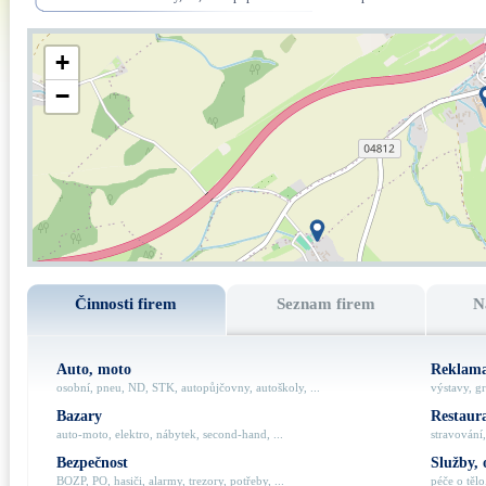
+
−
Činnosti firem
Seznam firem
N
Auto, moto
Reklama
osobní, pneu, ND, STK, autopůjčovny, autoškoly, ...
výstavy, gr
Bazary
Restaur
auto-moto, elektro, nábytek, second-hand, ...
stravování,
Bezpečnost
Služby, 
BOZP, PO, hasiči, alarmy, trezory, potřeby, ...
péče o tělo,