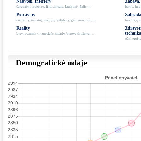
Nábytek, interiéry
Zábava,
čalounění, koberce, lina, žaluzie, kuchyně, židle, ...
herny, hudb
Potraviny
Zahrada,
cukrárny, uzeniny, nápoje, sodobary, gastrozařízení, ...
trávníky, k
Reality
Zdravotn
technik
byty, pozemky, kanceláře, sklady, bytová družstva, ...
oční optik
Demografické údaje