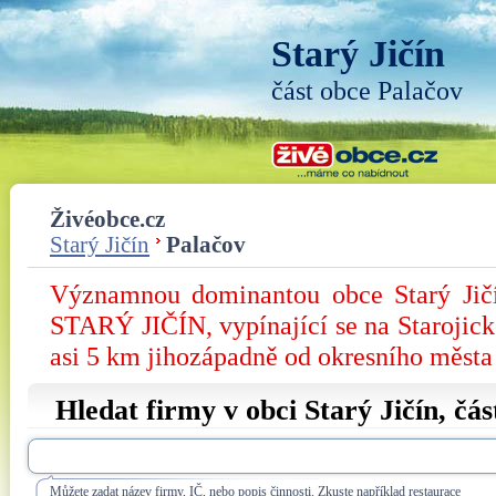
Starý Jičín
část obce Palačov
Živéobce.cz
Starý Jičín
Palačov
Významnou dominantou obce Starý J
STARÝ JIČÍN, vypínající se na Starojic
asi 5 km jihozápadně od okresního města
Hledat firmy v obci Starý Jičín, čá
Můžete zadat název firmy, IČ, nebo popis činnosti. Zkuste například restaurace