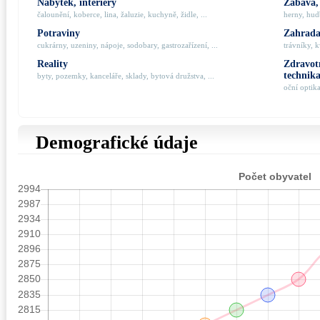
Nábytek, interiéry
Zábava,
čalounění, koberce, lina, žaluzie, kuchyně, židle, ...
herny, hudb
Potraviny
Zahrada,
cukrárny, uzeniny, nápoje, sodobary, gastrozařízení, ...
trávníky, k
Reality
Zdravotn
technik
byty, pozemky, kanceláře, sklady, bytová družstva, ...
oční optik
Demografické údaje