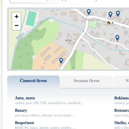
+
−
Činnosti firem
Seznam firem
N
Auto, moto
Reklama
osobní, pneu, ND, STK, autopůjčovny, autoškoly, ...
výstavy, gr
Bazary
Restaur
auto-moto, elektro, nábytek, second-hand, ...
stravování,
Bezpečnost
Služby, 
BOZP, PO, hasiči, alarmy, trezory, potřeby, ...
péče o tělo,