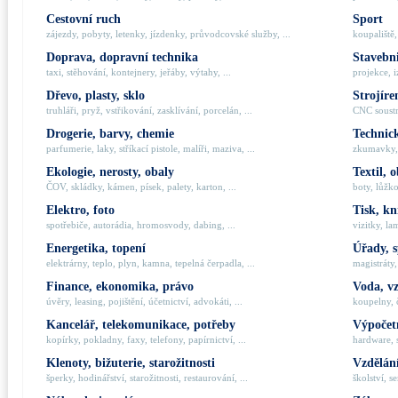
Cestovní ruch
Sport
zájezdy, pobyty, letenky, jízdenky, průvodcovské služby, ...
koupaliště,
Doprava, dopravní technika
Stavebni
taxi, stěhování, kontejnery, jeřáby, výtahy, ...
projekce, i
Dřevo, plasty, sklo
Strojíre
truhláři, pryž, vstřikování, zasklívání, porcelán, ...
CNC soustru
Drogerie, barvy, chemie
Technick
parfumerie, laky, stříkací pistole, malíři, maziva, ...
zkumavky, 
Ekologie, nerosty, obaly
Textil, 
ČOV, skládky, kámen, písek, palety, karton, ...
boty, lůžko
Elektro, foto
Tisk, kn
spotřebiče, autorádia, hromosvody, dabing, ...
vizitky, la
Energetika, topení
Úřady, 
elektrárny, teplo, plyn, kamna, tepelná čerpadla, ...
magistráty,
Finance, ekonomika, právo
Voda, v
úvěry, leasing, pojištění, účetnictví, advokáti, ...
koupelny, č
Kancelář, telekomunikace, potřeby
Výpočetn
kopírky, pokladny, faxy, telefony, papírnictví, ...
hardware, 
Klenoty, bižuterie, starožitnosti
Vzdělání
šperky, hodinářství, starožitnosti, restaurování, ...
školství, s