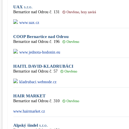
UAX
s.r.o.
Bernartice nad Odrou č. 131
Otevřeno, brzy zavírá
www.uax.cz
COOP Bernartice nad Odrou
Bernartice nad Odrou č. 196
Otevřeno
www.jednota-hodonin.eu
HAITL DAVID-KLADRUBÁCI
Bernartice nad Odrou č. 57
Otevřeno
kladrubaci.webnode.cz
HAIR MARKET
Bernartice nad Odrou č. 310
Otevřeno
www.hairmarket.cz
Alpský šindel
s.r.o.