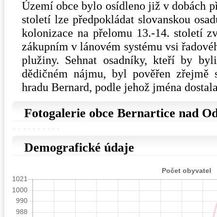
Území obce bylo osídleno již v dobách p
století lze předpokládat slovanskou osad
kolonizace na přelomu 13.-14. století z
zákupním v lánovém systému vsi řadové
plužiny. Sehnat osadníky, kteří by by
dědičném nájmu, byl pověřen zřejmě s
hradu Bernard, podle jehož jména dostal
Fotogalerie obce Bernartice nad O
Demografické údaje