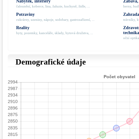
Nábytek, interiéry
Zábava,
čalounění, koberce, lina, žaluzie, kuchyně, židle, ...
herny, hudb
Potraviny
Zahrada,
cukrárny, uzeniny, nápoje, sodobary, gastrozařízení, ...
trávníky, k
Reality
Zdravotn
technik
byty, pozemky, kanceláře, sklady, bytová družstva, ...
oční optik
Demografické údaje