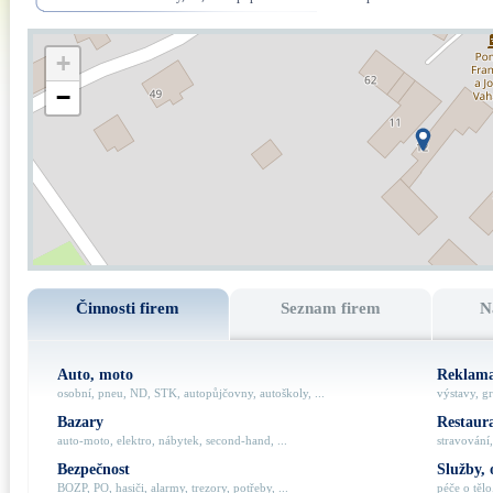
+
−
Činnosti firem
Seznam firem
N
Auto, moto
Reklama
osobní, pneu, ND, STK, autopůjčovny, autoškoly, ...
výstavy, gr
Bazary
Restaur
auto-moto, elektro, nábytek, second-hand, ...
stravování,
Bezpečnost
Služby, 
BOZP, PO, hasiči, alarmy, trezory, potřeby, ...
péče o tělo,