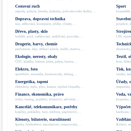
Cestovní ruch
Sport
zájezdy, pobyty, letenky, jízdenky, průvodcovské služby, ...
koupaliště,
Doprava, dopravní technika
Stavebni
taxi, stěhování, kontejnery, jeřáby, výtahy, ...
projekce, i
Dřevo, plasty, sklo
Strojíre
truhláři, pryž, vstřikování, zasklívání, porcelán, ...
CNC soustru
Drogerie, barvy, chemie
Technick
parfumerie, laky, stříkací pistole, malíři, maziva, ...
zkumavky, 
Ekologie, nerosty, obaly
Textil, 
ČOV, skládky, kámen, písek, palety, karton, ...
boty, lůžko
Elektro, foto
Tisk, kn
spotřebiče, autorádia, hromosvody, dabing, ...
vizitky, la
Energetika, topení
Úřady, 
elektrárny, teplo, plyn, kamna, tepelná čerpadla, ...
magistráty,
Finance, ekonomika, právo
Voda, v
úvěry, leasing, pojištění, účetnictví, advokáti, ...
koupelny, č
Kancelář, telekomunikace, potřeby
Výpočetn
kopírky, pokladny, faxy, telefony, papírnictví, ...
hardware, 
Klenoty, bižuterie, starožitnosti
Vzdělání
šperky, hodinářství, starožitnosti, restaurování, ...
školství, s