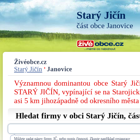
Starý Jičín
část obce Janovice
Živéobce.cz
Starý Jičín
Janovice
Významnou dominantou obce Starý J
STARÝ JIČÍN, vypínající se na Starojic
asi 5 km jihozápadně od okresního města
Hledat firmy v obci Starý Jičín, čá
Můžete zadat název firmy, IČ, nebo popis činnosti. Zkuste například restaurace