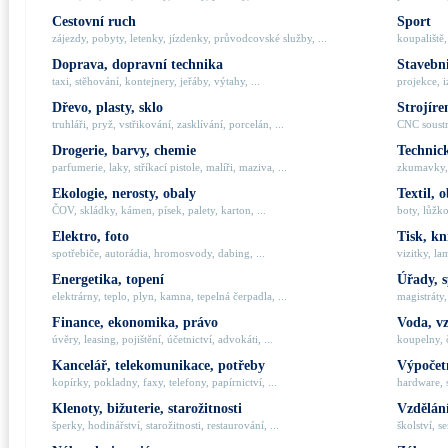
Cestovní ruch
Sport
zájezdy, pobyty, letenky, jízdenky, průvodcovské služby, ...
koupaliště,
Doprava, dopravní technika
Stavebni
taxi, stěhování, kontejnery, jeřáby, výtahy, ...
projekce, i
Dřevo, plasty, sklo
Strojíre
truhláři, pryž, vstřikování, zasklívání, porcelán, ...
CNC soustru
Drogerie, barvy, chemie
Technick
parfumerie, laky, stříkací pistole, malíři, maziva, ...
zkumavky, 
Ekologie, nerosty, obaly
Textil, 
ČOV, skládky, kámen, písek, palety, karton, ...
boty, lůžko
Elektro, foto
Tisk, kn
spotřebiče, autorádia, hromosvody, dabing, ...
vizitky, la
Energetika, topení
Úřady, 
elektrárny, teplo, plyn, kamna, tepelná čerpadla, ...
magistráty,
Finance, ekonomika, právo
Voda, v
úvěry, leasing, pojištění, účetnictví, advokáti, ...
koupelny, č
Kancelář, telekomunikace, potřeby
Výpočetn
kopírky, pokladny, faxy, telefony, papírnictví, ...
hardware, 
Klenoty, bižuterie, starožitnosti
Vzdělání
šperky, hodinářství, starožitnosti, restaurování, ...
školství, s