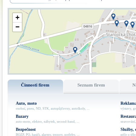
+
−
Činnosti firem
Seznam firem
N
Auto, moto
Reklama
osobní, pneu, ND, STK, autopůjčovny, autoškoly, ...
výstavy, gr
Bazary
Restaur
auto-moto, elektro, nábytek, second-hand, ...
stravování,
Bezpečnost
Služby, 
BOZP, PO, hasiči, alarmy, trezory, potřeby, ...
péče o tělo,