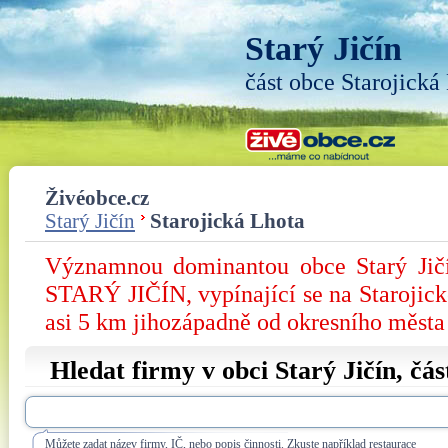
Starý Jičín
část obce Starojická
Živéobce.cz
Starý Jičín
Starojická Lhota
Významnou dominantou obce Starý J
STARÝ JIČÍN, vypínající se na Starojic
asi 5 km jihozápadně od okresního města
Hledat firmy v obci Starý Jičín, čá
Můžete zadat název firmy, IČ, nebo popis činnosti. Zkuste například restaurace