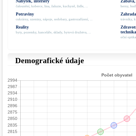
Nábytek, interiéry
Zábava,
čalounění, koberce, lina, žaluzie, kuchyně, židle, ...
herny, hudb
Potraviny
Zahrada,
cukrárny, uzeniny, nápoje, sodobary, gastrozařízení, ...
trávníky, k
Reality
Zdravotn
technik
byty, pozemky, kanceláře, sklady, bytová družstva, ...
oční optik
Demografické údaje