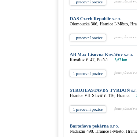
firma působí v 
1 pracovní pozice
DAS Czech Republic
s.r.o.
Olomoucká 306, Hranice I-Město, Hra
firma působí v 
1 pracovní pozice
AB Max Lisovna Kovářov
s.r.o.
Kovářov č. 47, Potštát
5,67 km
firma působí v 
1 pracovní pozice
STROJEASTAVBY TVRDOŇ
s.r.
Hranice VII-Slavíč č. 116, Hranice
firma působí v 
1 pracovní pozice
Bartoňova pekárna
s.r.o.
Nádražní 498, Hranice I-Město, Hrani