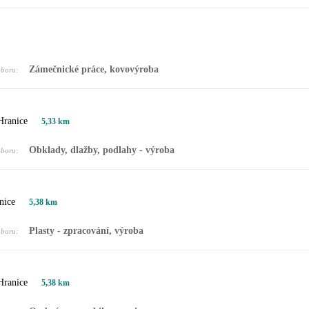
Zámečnické práce, kovovýroba
oboru:
Hranice
5,33 km
Obklady, dlažby, podlahy - výroba
oboru:
nice
5,38 km
Plasty - zpracování, výroba
oboru:
Hranice
5,38 km