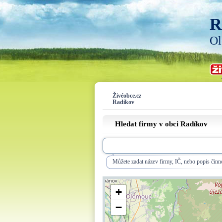
R
Ol
Živéobce.cz
Radíkov
Hledat firmy v obci Radíkov
Můžete zadat název firmy, IČ, nebo popis činno
+
−