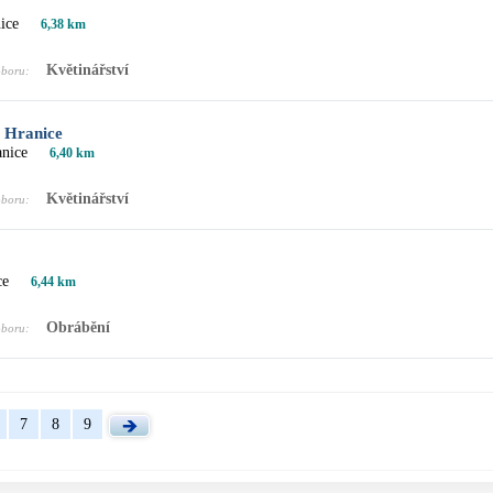
ice
6,38 km
Květinářství
oboru:
ranice
anice
6,40 km
Květinářství
oboru:
ce
6,44 km
Obrábění
oboru:
7
8
9