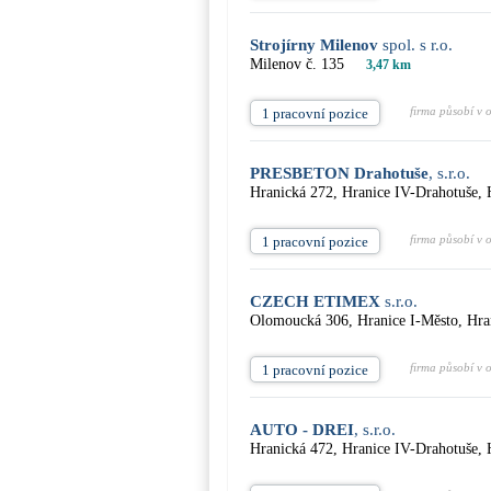
Strojírny Milenov
spol. s r.o.
Milenov č. 135
3,47 km
firma působí v 
1 pracovní pozice
PRESBETON Drahotuše
, s.r.o.
Hranická 272, Hranice IV-Drahotuše, 
firma působí v 
1 pracovní pozice
CZECH ETIMEX
s.r.o.
Olomoucká 306, Hranice I-Město, Hra
firma působí v 
1 pracovní pozice
AUTO - DREI
, s.r.o.
Hranická 472, Hranice IV-Drahotuše, 