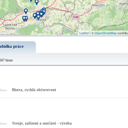
Leaflet
| ©
OpenStreetMap
contrib
abídka práce
567 firem
Bistra, rychlá občerstvení
oboru:
Stroje, zařízení a součásti - výroba
oboru: