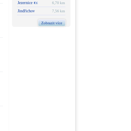
Jezernice
6,70 km
Jindřichov
7,56 km
Zobrazit více