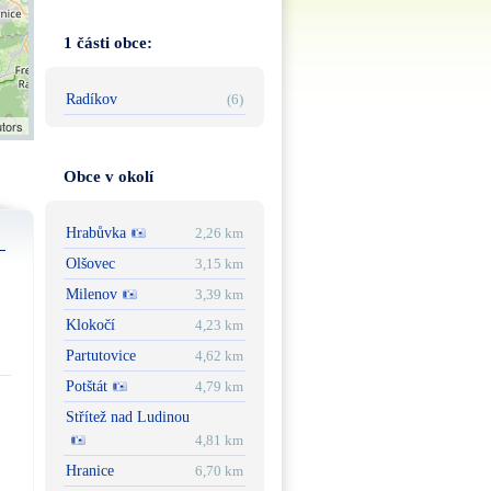
1 části obce:
Radíkov
(6)
utors
Obce v okolí
Hrabůvka
2,26 km
Olšovec
3,15 km
Milenov
3,39 km
Klokočí
4,23 km
Partutovice
4,62 km
Potštát
4,79 km
Střítež nad Ludinou
4,81 km
Hranice
6,70 km