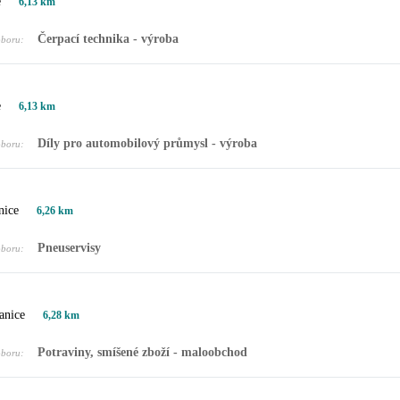
e
6,13 km
Čerpací technika - výroba
oboru:
e
6,13 km
Díly pro automobilový průmysl - výroba
oboru:
nice
6,26 km
Pneuservisy
oboru:
anice
6,28 km
Potraviny, smíšené zboží - maloobchod
oboru: