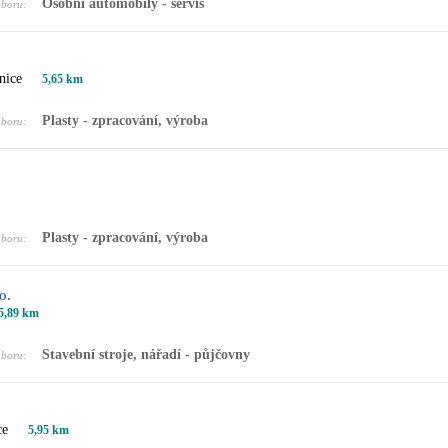
Osobní automobily - servis
oboru:
nice
5,65 km
Plasty - zpracování, výroba
oboru:
Plasty - zpracování, výroba
oboru:
o.
5,89 km
Stavební stroje, nářadí - půjčovny
oboru:
ce
5,95 km