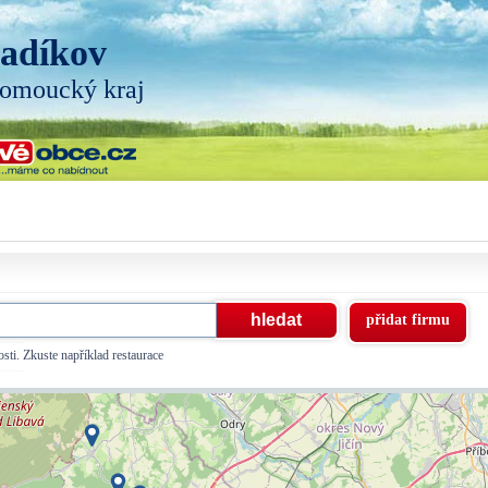
adíkov
omoucký kraj
přidat firmu
sti. Zkuste například restaurace