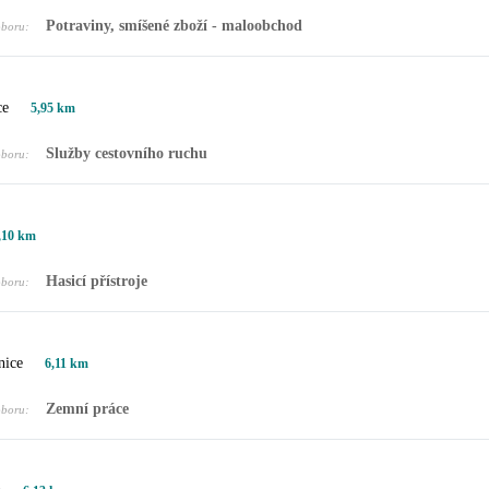
Potraviny, smíšené zboží - maloobchod
oboru:
ce
5,95 km
Služby cestovního ruchu
oboru:
,10 km
Hasicí přístroje
oboru:
nice
6,11 km
Zemní práce
oboru:
.