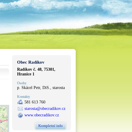
Obec Radíkov
Radíkov č. 48, 75301,
Hranice 1
Osoby
p. Skácel Petr, DiS., starosta
Kontakty
581 613 760
starosta@obecradikov.cz
www.obecradikov.cz
Kompletní info