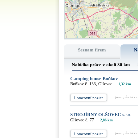
Seznam firem
N
Nabídka práce v okolí 30 km
Camping house Boňkov
Boňkov č. 133, Olšovec
1,32 km
firma působí v 
1 pracovní pozice
STROJÍRNY OLŠOVEC
s.r.o.
Olšovec č. 77
2,86 km
firma působí v 
1 pracovní pozice