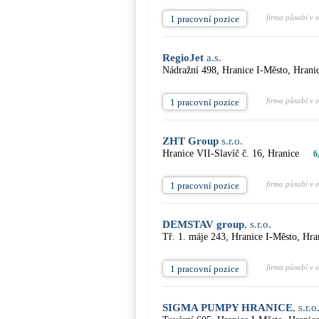
firma působí v 
1 pracovní pozice
RegioJet
a.s.
Nádražní 498, Hranice I-Město, Hrani
firma působí v 
1 pracovní pozice
ZHT Group
s.r.o.
Hranice VII-Slavíč č. 16, Hranice
6
firma působí v 
1 pracovní pozice
DEMSTAV group
, s.r.o.
Tř. 1. máje 243, Hranice I-Město, Hra
firma působí v 
1 pracovní pozice
SIGMA PUMPY HRANICE
, s.r.o