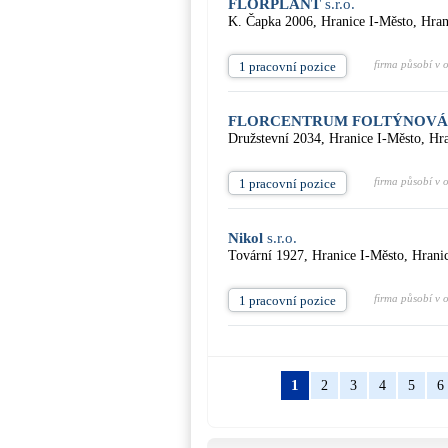
FLORPLANT
s.r.o.
K. Čapka 2006, Hranice I-Město, Hran
firma působí v 
1 pracovní pozice
FLORCENTRUM FOLTÝNOVÁ H
Družstevní 2034, Hranice I-Město, Hr
firma působí v 
1 pracovní pozice
Nikol
s.r.o.
Tovární 1927, Hranice I-Město, Hrani
firma působí v 
1 pracovní pozice
1
2
3
4
5
6