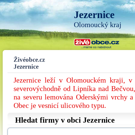
Jezernice
Olomoucký kraj
Živéobce.cz
Jezernice
Jezernice leží v Olomouckém kraji, v 
severovýchodně od Lipníka nad Bečvou,
na severu lemována Oderskými vrchy a 
Obec je vesnicí ulicového typu.
Hledat firmy v obci Jezernice