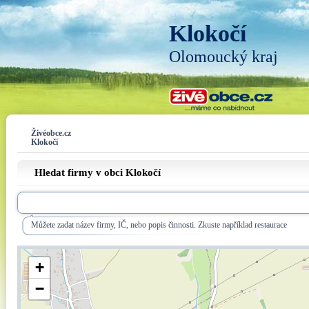
Klokočí
Olomoucký kraj
Živéobce.cz
Klokočí
Hledat firmy v obci Klokočí
Můžete zadat název firmy, IČ, nebo popis činnosti. Zkuste například restaurace
+
−