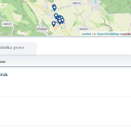
Leaflet
| ©
OpenStreetMap
contrib
abídka práce
irem
ořák