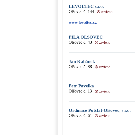
LEVOLTEC
s.r.o.
Olšovec č. 144
zavřeno
www.levoltec.cz
PILA OLŠOVEC
Olšovec č. 43
zavřeno
Jan Kahánek
Olšovec č. 88
zavřeno
Petr Pavelka
Olšovec č. 13
zavřeno
Ordinace Potštát-Olšovec
, s.r.o.
Olšovec č. 61
zavřeno