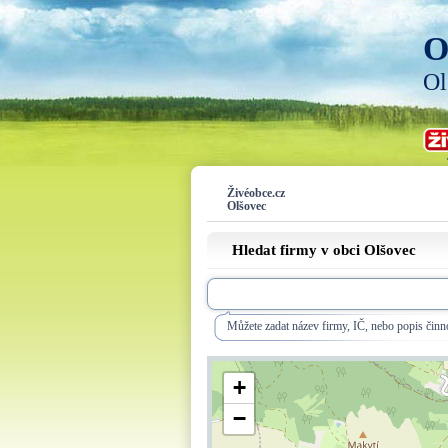
O
Ol
Živéobce.cz
Olšovec
Hledat firmy v obci Olšovec
Můžete zadat název firmy, IČ, nebo popis činno
+
−