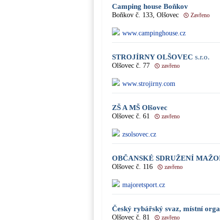
Camping house Boňkov
Boňkov č. 133, Olšovec
Zavřeno
www.campinghouse.cz
STROJÍRNY OLŠOVEC
s.r.o.
Olšovec č. 77
zavřeno
www.strojirny.com
ZŠ A MŠ Olšovec
Olšovec č. 61
zavřeno
zsolsovec.cz
OBČANSKÉ SDRUŽENÍ MAŽ
Olšovec č. 116
zavřeno
majoretsport.cz
Český rybářský svaz, místní org
Olšovec č. 81
zavřeno