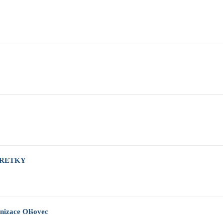
ORETKY
anizace Olšovec