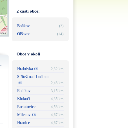
2 části obce:
Boňkov
(2)
utors
Olšovec
(14)
Obce v okolí
Hrabůvka
2,32 km
Střítež nad Ludinou
2,48 km
Radíkov
3,15 km
Klokočí
4,35 km
Partutovice
4,58 km
Milenov
4,67 km
Hranice
4,67 km