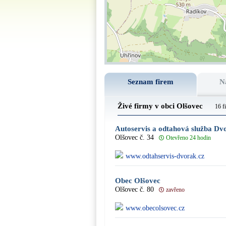
Seznam firem
N
Živé firmy v obci Olšovec
16 f
Autoservis a odtahová služba Dv
Olšovec č. 34
Otevřeno 24 hodin
www.odtahservis-dvorak.cz
Obec Olšovec
Olšovec č. 80
zavřeno
www.obecolsovec.cz