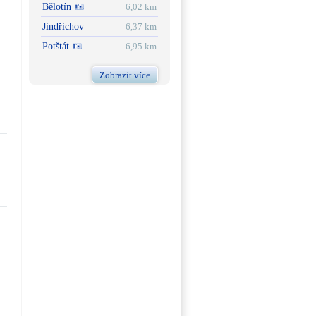
Bělotín
6,02 km
Jindřichov
6,37 km
Potštát
6,95 km
Zobrazit více