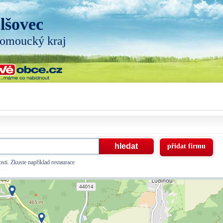
lšovec
omoucký kraj
přidat firmu
sti. Zkuste například restaurace