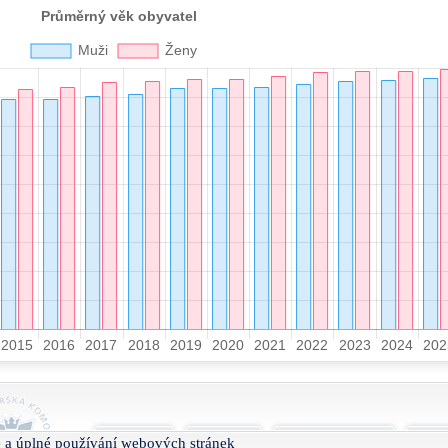
O projektu
Nápověda
Podmínky užívání
Smlu
 a úplné používání webových stránek