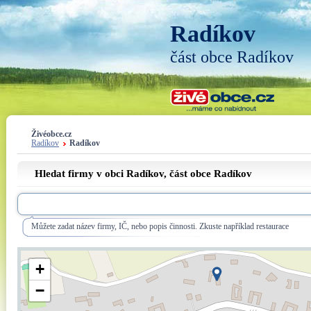
Radíkov
část obce Radíkov
Živéobce.cz
Radíkov
Radíkov
Hledat firmy v obci Radíkov, část obce
Radíkov
Můžete zadat název firmy, IČ, nebo popis činnosti. Zkuste například restaurace
+
−