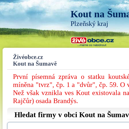
Kout na Šum
Plzeňský kraj
Živéobce.cz
Kout na Šumavě
První písemná zpráva o statku koutsk
míněna "tvrz", čp. 1 a "dvůr", čp. 59. O 
Než však vznikla ves Kout existovala na
Rajčůr) osada Brandýs.
Hledat firmy v obci Kout na Šumav