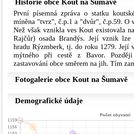
Historie obce Kout na Šumavě
První písemná zpráva o statku koutsk
míněna "tvrz", č.p.1 a "dvůr", č.p.59. O 
Než však vznikla ves Kout existovala na
Rajčůr) osada Brandýs. Její vznik lze
hradu Rýzmberk, tj. do roku 1279. Její 
mýtného při cestě z Bavor. Pozděj
zastavování obce směrem na jih. Tím zan
Fotogalerie obce Kout na Šumavě
Demografické údaje