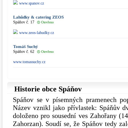
www.spanov.cz
Lahůdky & catering ZEOS
Spáňov č. 17
Otevřeno
www.zeos-lahudky.cz
Tomáš Suchý
Spáňov č. 62
Otevřeno
www.tomassuchy.cz
Historie obce Spáňov
Spáňov se v písemných pramenech pop
Název vznikl jako přívlastek: Spáňův dv
doloženo pro sousední ves Zahořany (14
Zahorzan). Soudí se, že Spáňov tedy zal