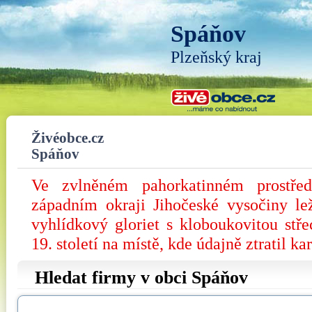
Spáňov
Plzeňský kraj
Živéobce.cz
Spáňov
Ve zvlněném pahorkatinném prostře
západním okraji Jihočeské vysočiny le
vyhlídkový gloriet s kloboukovitou st
19. století na místě, kde údajně ztratil k
Hledat firmy v obci Spáňov