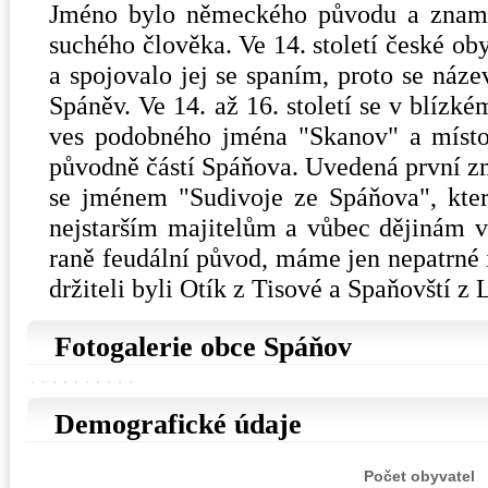
Jméno bylo německého původu a znamen
suchého člověka. Ve 14. století české o
a spojovalo jej se spaním, proto se náze
Spáněv. Ve 14. až 16. století se v blízk
ves podobného jména "Skanov" a místop
původně částí Spáňova. Uvedená první zm
se jménem "Sudivoje ze Spáňova", kter
nejstarším majitelům a vůbec dějinám vs
raně feudální původ, máme jen nepatrné 
držiteli byli Otík z Tisové a Spaňovští z 
Fotogalerie obce Spáňov
Demografické údaje