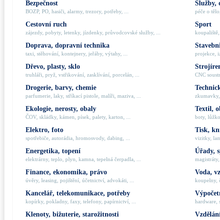
Bezpečnost
Služby, 
BOZP, PO, hasiči, alarmy, trezory, potřeby, ...
péče o tělo,
Cestovní ruch
Sport
zájezdy, pobyty, letenky, jízdenky, průvodcovské služby, ...
koupaliště,
Doprava, dopravní technika
Stavebni
taxi, stěhování, kontejnery, jeřáby, výtahy, ...
projekce, i
Dřevo, plasty, sklo
Strojíre
truhláři, pryž, vstřikování, zasklívání, porcelán, ...
CNC soustru
Drogerie, barvy, chemie
Technick
parfumerie, laky, stříkací pistole, malíři, maziva, ...
zkumavky, 
Ekologie, nerosty, obaly
Textil, 
ČOV, skládky, kámen, písek, palety, karton, ...
boty, lůžko
Elektro, foto
Tisk, kn
spotřebiče, autorádia, hromosvody, dabing, ...
vizitky, la
Energetika, topení
Úřady, 
elektrárny, teplo, plyn, kamna, tepelná čerpadla, ...
magistráty,
Finance, ekonomika, právo
Voda, v
úvěry, leasing, pojištění, účetnictví, advokáti, ...
koupelny, č
Kancelář, telekomunikace, potřeby
Výpočetn
kopírky, pokladny, faxy, telefony, papírnictví, ...
hardware, 
Klenoty, bižuterie, starožitnosti
Vzdělání