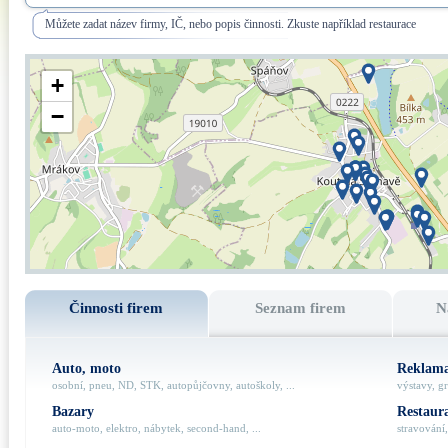
Můžete zadat název firmy, IČ, nebo popis činnosti. Zkuste například restaurace
+
−
Činnosti firem
Seznam firem
N
Auto, moto
Reklama
osobní, pneu, ND, STK, autopůjčovny, autoškoly, ...
výstavy, gr
Bazary
Restaur
auto-moto, elektro, nábytek, second-hand, ...
stravování,