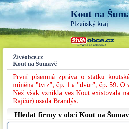
Kout na Šum
Plzeňský kraj
Živéobce.cz
Kout na Šumavě
První písemná zpráva o statku koutsk
míněna "tvrz", čp. 1 a "dvůr", čp. 59. O 
Než však vznikla ves Kout existovala na
Rajčůr) osada Brandýs.
Hledat firmy v obci Kout na Šumav