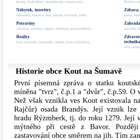
šperky, hodinářství, starožitnosti, restaurování, ...
školství, s
Nábytek, interiéry
Zábava,
čalounění, koberce, lina, žaluzie, kuchyně, židle, ...
herny, hudb
Potraviny
Zahrada,
cukrárny, uzeniny, nápoje, sodobary, gastrozařízení, ...
trávníky, k
Reality
Zdravotn
technik
byty, pozemky, kanceláře, sklady, bytová družstva, ...
oční optik
Historie obce Kout na Šumavě
První písemná zpráva o statku koutsk
míněna "tvrz", č.p.1 a "dvůr", č.p.59. O 
Než však vznikla ves Kout existovala na
Rajčůr) osada Brandýs. Její vznik lze
hradu Rýzmberk, tj. do roku 1279. Její 
mýtného při cestě z Bavor. Pozděj
zastavování obce směrem na jih. Tím zan