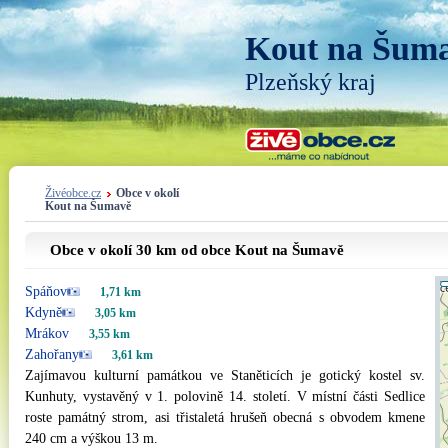
Kout na Šum
Plzeňský kraj
Živéobce.cz
Obce v okolí
Kout na Šumavě
Obce v okolí 30 km od obce Kout na Šumavě
Spáňov
1,71 km
Kdyně
3,05 km
Mrákov
3,55 km
Zahořany
3,61 km
Zajímavou kulturní památkou ve Staněticích je gotický kostel sv.
Kunhuty, vystavěný v 1. polovině 14. století. V místní části Sedlice
roste památný strom, asi třistaletá hrušeň obecná s obvodem kmene
240 cm a výškou 13 m.