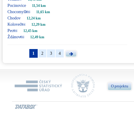
Pocinovice
11,54 km
Chocomyšl
11,65 km
Chodov
12,24 km
Koloveč
12,29 km
Pec
12,45 km
Ždánov
12,49 km
1
2
3
4
O projektu