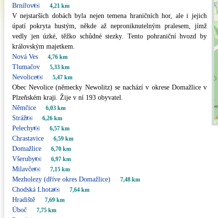
Brnířov
4,21 km
V nejstarších dobách byla nejen temena hraničních hor, ale i jejich
úpatí pokryta hustým, někde až neproniknutelným pralesem, jímž
vedly jen úzké, těžko schůdné stezky. Tento pohraniční hvozd by
královským majetkem.
Nová Ves
4,76 km
Tlumačov
5,33 km
Nevolice
5,47 km
Obec Nevolice (německy Newolitz) se nachází v okrese Domažlice v
Plzeňském kraji. Žije v ní 193 obyvatel.
Němčice
6,03 km
Stráž
6,26 km
Pelechy
6,57 km
Chrastavice
6,59 km
Domažlice
6,70 km
Všeruby
6,97 km
Milavče
7,15 km
Mezholezy (dříve okres Domažlice)
7,48 km
Chodská Lhota
7,64 km
Hradiště
7,69 km
Úboč
7,75 km