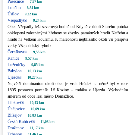
Pasečnice
7,97 km
Loučim
8,84 km
Úsilov
9,22 km
Všepadly
9,24 km
Obec Všepadly leží severovýchodně od Kdyně v údolí Starého potoka
obklopená zalesněnými hřebeny se zbytky památných hradů Netřebu a
hradu na Velkém Kouřimu. K malebnosti nejbližšího okolí vsi přispívá
velký Všepadelský rybník.
Černíkov
9,55 km
Kanice
9,57 km
Luženičky
9,85 km
Babylon
10,13 km
Újezd
10,27 km
Největší dominantou okolí obce je vrch Hrádek na němž byl v roce
1895 postaven pomník J.S.Koziny – rodáka z Újezda. Východním
směrem od obce leží město Domažlice.
Libkov
10,43 km
Únějovice
10,69 km
Blížejov
10,83 km
Česká Kubice
11,08 km
Draženov
11,17 km
Trhanov
11,46 km