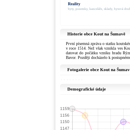
Reality
byty, pozemky, kanceláře, sklady, bytová družs
Historie obce Kout na Šumavě
První písemná zpráva o statku koutském
v roce 1514. Než však vznikla ves Kout
datovat do počátku vzniku hradu Rýzm
Bavor. Později docházelo k postupném
Fotogalerie obce Kout na Šumav
Demografické údaje