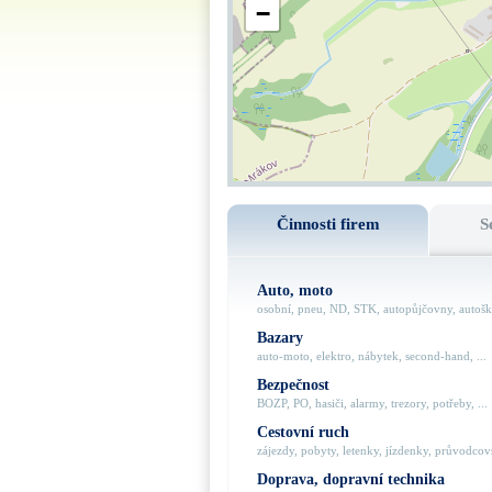
−
Činnosti firem
S
Auto, moto
osobní, pneu, ND, STK, autopůjčovny, autoško
Bazary
auto-moto, elektro, nábytek, second-hand, ...
Bezpečnost
BOZP, PO, hasiči, alarmy, trezory, potřeby, ...
Cestovní ruch
zájezdy, pobyty, letenky, jízdenky, průvodcovs
Doprava, dopravní technika