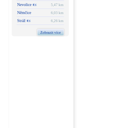
Nevolice
5,47 km
Němčice
6,03 km
Stráž
6,26 km
Zobrazit více