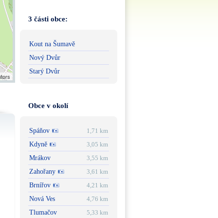
3 části obce:
Kout na Šumavě
Nový Dvůr
Starý Dvůr
utors
Obce v okolí
Spáňov
1,71 km
Kdyně
3,05 km
Mrákov
3,55 km
Zahořany
3,61 km
Brnířov
4,21 km
Nová Ves
4,76 km
Tlumačov
5,33 km