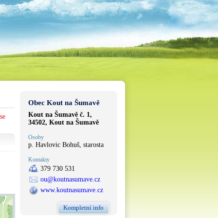
Obec Kout na Šumavě
Kout na Šumavě č. 1,
se
34502, Kout na Šumavě
Osoby
p. Havlovic Bohuš, starosta
Kontakty
379 730 531
ou@koutnasumave.cz
www.koutnasumave.cz
Kompletní info