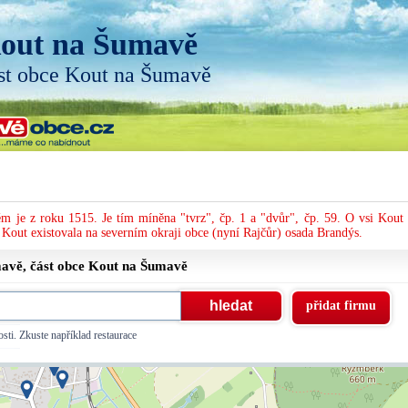
out na Šumavě
st obce Kout na Šumavě
m je z roku 1515. Je tím míněna "tvrz", čp. 1 a "dvůr", čp. 59. O vsi Kout 
 Kout existovala na severním okraji obce (nyní Rajčůr) osada Brandýs.
avě, část obce
Kout na Šumavě
přidat firmu
sti. Zkuste například restaurace