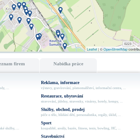
Leaflet
| ©
OpenStreetMap
contrib
eznam firem
Nabídka práce
Reklama, informace
ly, ...
výstavy, gravírování, písmomalířství, informační centra, ...
Restaurace, ubytování
stravování, jídelny, stravenky, vinárny, hotely, kempy, ...
Služby, obchod, prodej
péče o tělo, hlídání dětí, personalistika, regály, úklid, ...
Sport
ké služby, ...
koupaliště, areály, bazén, fitness, tenis, bowling, HC, ...
Stavebnictví