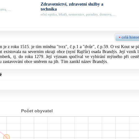
Zdravotnictví, zdravotní služby a
technika
tva, ...
oční optika, lékaři, nemocnice, poradny, domovy, ...
celá histor
 je z roku 1515. je tím míněna "tvrz", č.p.1 a "dvůr", č.p.59. O vsi Kout se pí
 existovala na severním okraji obce (nyní Rajčůr) osada Brandýs. Její vznik l
berk, tj. do roku 1279. Její význam spočíval ve vybírání mýtného při cestě
u zastavování obce směrem na jih. Tím zanikl název Brandýs.
ě