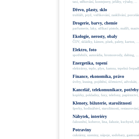
taxi, stěhování, kontejnery, jeřáby, výtahy, ...
Dřevo, plasty, sklo
truhláři, pryž, vstřikování, zasklívání, porcelán
Drogerie, barvy, chemie
parfumerie, laky, stříkací pistole, malíři, maziva
Ekologie, nerosty, obaly
ČOV, skládky, kámen, písek, palety, karton, ...
Elektro, foto
spotřebiče, autorádia, hromosvody, dabing, ...
Energetika, topení
elektrárny, teplo, plyn, kamna, tepelná čerpadla
Finance, ekonomika, právo
úvěry, leasing, pojištění, účetnictví, advokáti, .
Kancelář, telekomunikace, potřeby
kopírky, pokladny, faxy, telefony, papírnictví, 
Klenoty, bižuterie, starožitnosti
šperky, hodinářství, starožitnosti, restaurování,
Nábytek, interiéry
čalounění, koberce, lina, žaluzie, kuchyně, židl
Potraviny
cukrárny, uzeniny, nápoje, sodobary, gastrozaří