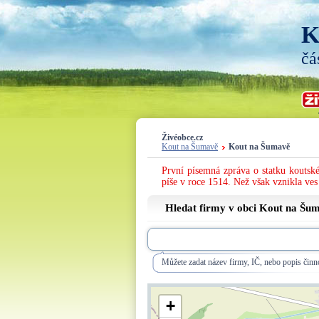
K
čá
Živéobce.cz
Kout na Šumavě
Kout na Šumavě
První písemná zpráva o statku koutské
píše v roce 1514. Než však vznikla ves
Hledat firmy v obci Kout na Šum
Můžete zadat název firmy, IČ, nebo popis činno
+