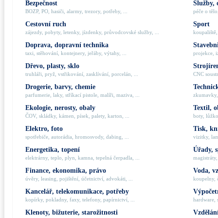
Bezpečnost
Služby, 
BOZP, PO, hasiči, alarmy, trezory, potřeby, ...
péče o tělo,
Cestovní ruch
Sport
zájezdy, pobyty, letenky, jízdenky, průvodcovské služby, ...
koupaliště,
Doprava, dopravní technika
Stavebni
taxi, stěhování, kontejnery, jeřáby, výtahy, ...
projekce, i
Dřevo, plasty, sklo
Strojíre
truhláři, pryž, vstřikování, zasklívání, porcelán, ...
CNC soustru
Drogerie, barvy, chemie
Technick
parfumerie, laky, stříkací pistole, malíři, maziva, ...
zkumavky, 
Ekologie, nerosty, obaly
Textil, 
ČOV, skládky, kámen, písek, palety, karton, ...
boty, lůžko
Elektro, foto
Tisk, kn
spotřebiče, autorádia, hromosvody, dabing, ...
vizitky, la
Energetika, topení
Úřady, 
elektrárny, teplo, plyn, kamna, tepelná čerpadla, ...
magistráty,
Finance, ekonomika, právo
Voda, v
úvěry, leasing, pojištění, účetnictví, advokáti, ...
koupelny, č
Kancelář, telekomunikace, potřeby
Výpočetn
kopírky, pokladny, faxy, telefony, papírnictví, ...
hardware, 
Klenoty, bižuterie, starožitnosti
Vzdělání