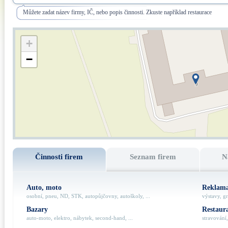
Můžete zadat název firmy, IČ, nebo popis činnosti. Zkuste například restaurace
+
−
Činnosti firem
Seznam firem
N
Auto, moto
Reklama
osobní, pneu, ND, STK, autopůjčovny, autoškoly, ...
výstavy, gr
Bazary
Restaur
auto-moto, elektro, nábytek, second-hand, ...
stravování,