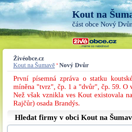
Kout na Šum
část obce Nový Dvů
Živéobce.cz
Kout na Šumavě
Nový Dvůr
První písemná zpráva o statku koutsk
míněna "tvrz", čp. 1 a "dvůr", čp. 59. O 
Než však vznikla ves Kout existovala na
Rajčůr) osada Brandýs.
Hledat firmy v obci Kout na Šumav