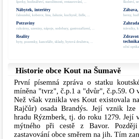
šperky, hodinářství, starožitnosti, restaurování, ...
školství, s
Nábytek, interiéry
Zábava,
čalounění, koberce, lina, žaluzie, kuchyně, židle, ...
herny, hudb
Potraviny
Zahrada,
cukrárny, uzeniny, nápoje, sodobary, gastrozařízení, ...
trávníky, k
Reality
Zdravotn
technik
byty, pozemky, kanceláře, sklady, bytová družstva, ...
oční optik
Historie obce Kout na Šumavě
První písemná zpráva o statku koutsk
míněna "tvrz", č.p.1 a "dvůr", č.p.59. O 
Než však vznikla ves Kout existovala na
Rajčůr) osada Brandýs. Její vznik lze
hradu Rýzmberk, tj. do roku 1279. Její 
mýtného při cestě z Bavor. Pozděj
zastavování obce směrem na jih. Tím zan