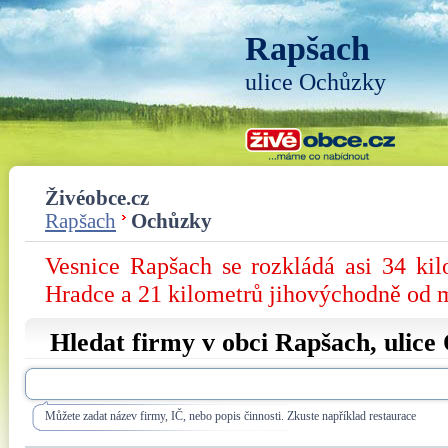
Rapšach
ulice Ochůzky
Živéobce.cz
Rapšach
Ochůzky
Vesnice Rapšach se rozkládá asi 34 kil
Hradce a 21 kilometrů jihovýchodně od 
Hledat firmy v obci Rapšach, ulice
Můžete zadat název firmy, IČ, nebo popis činnosti. Zkuste například restaurace