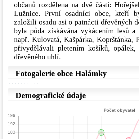
občanů rozdělena na dvě části: Hořejše
Lužnice. První osadníci obce, kteří by
založili osadu asi o patnácti dřevěných 
byla půda získávána vykácením lesů a 
např. Kulovatá, Kašpárka, Koprštánka, P
přivydělávali pletením košíků, opálek
dřevěného uhlí.
Fotogalerie obce Halámky
Demografické údaje