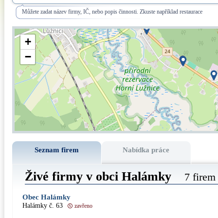
Můžete zadat název firmy, IČ, nebo popis činnosti. Zkuste například restaurace
+
−
Seznam firem
Nabídka práce
Živé firmy v obci Halámky
7 firem
Obec Halámky
Halámky č. 63
zavřeno