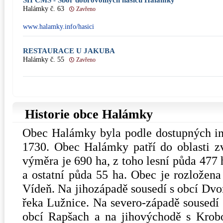
SH ČMS - Sbor dobrovolných hasičů Halámky
Halámky č. 63
Zavřeno
www.halamky.info/hasici
RESTAURACE U JAKUBA
Halámky č. 55
Zavřeno
Historie obce Halámky
Obec Halámky byla podle dostupných in
1730. Obec Halámky patří do oblasti zv
výměra je 690 ha, z toho lesní půda 477
a ostatní půda 55 ha. Obec je rozložena 
Vídeň. Na jihozápadě sousedí s obcí Dvor
řeka Lužnice. Na severo-západě sousedí 
obcí Rapšach a na jihovýchodě s Krobo