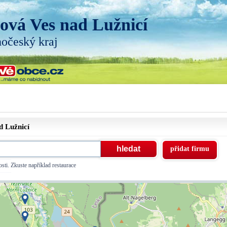
ová Ves nad Lužnicí
hočeský kraj
d Lužnicí
přidat firmu
sti. Zkuste například restaurace