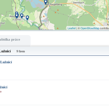
Leaflet
| ©
OpenStreetMap
contrib
abídka práce
Lužnicí
9 firem
Lužnicí
nicí
no