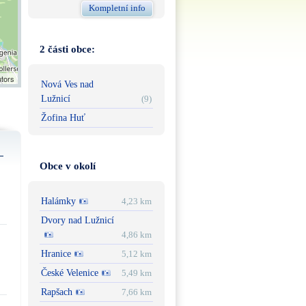
Kompletní info
2 části obce:
utors
Nová Ves nad
Lužnicí
(9)
Žofina Huť
Obce v okolí
Halámky
4,23 km
Dvory nad Lužnicí
4,86 km
Hranice
5,12 km
České Velenice
5,49 km
Rapšach
7,66 km