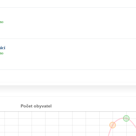
no
icí
no