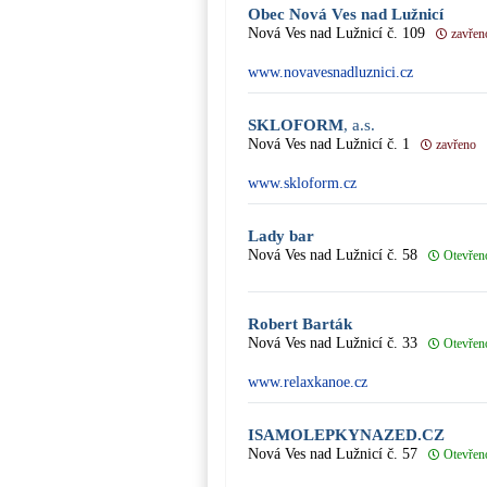
Obec Nová Ves nad Lužnicí
Nová Ves nad Lužnicí č. 109
zavřen
www.novavesnadluznici.cz
SKLOFORM
, a.s.
Nová Ves nad Lužnicí č. 1
zavřeno
www.skloform.cz
Lady bar
Nová Ves nad Lužnicí č. 58
Otevřen
Robert Barták
Nová Ves nad Lužnicí č. 33
Otevřen
www.relaxkanoe.cz
ISAMOLEPKYNAZED.CZ
Nová Ves nad Lužnicí č. 57
Otevřen