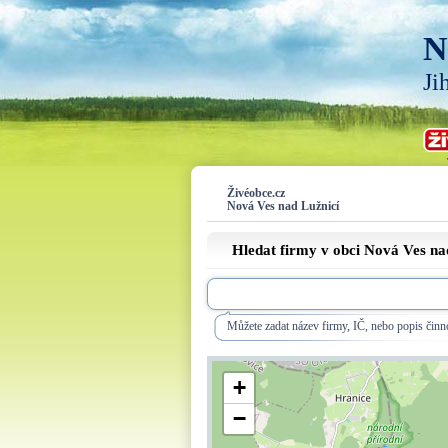
N
Ji
Živéobce.cz
Nová Ves nad Lužnicí
Hledat firmy v obci Nová Ves na
Můžete zadat název firmy, IČ, nebo popis činno
+
−