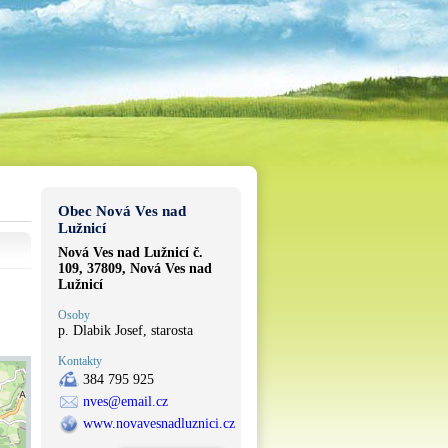
Obec Nová Ves nad
Lužnicí
Nová Ves nad Lužnicí č.
109, 37809, Nová Ves nad
Lužnicí
Osoby
p. Dlabik Josef, starosta
Kontakty
384 795 925
nves@email.cz
www.novavesnadluznici.cz