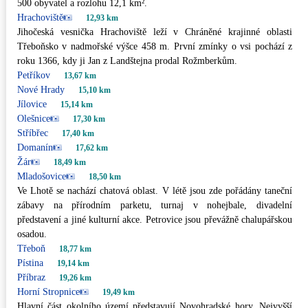
500 obyvatel a rozlohu 12,1 km².
Hrachoviště
12,93 km
Jihočeská vesnička Hrachoviště leží v Chráněné krajinné oblasti
Třeboňsko v nadmořské výšce 458 m. První zmínky o vsi pochází z
roku 1366, kdy ji Jan z Landštejna prodal Rožmberkům.
Petříkov
13,67 km
Nové Hrady
15,10 km
Jílovice
15,14 km
Olešnice
17,30 km
Stříbřec
17,40 km
Domanín
17,62 km
Žár
18,49 km
Mladošovice
18,50 km
Ve Lhotě se nachází chatová oblast. V létě jsou zde pořádány taneční
zábavy na přírodním parketu, turnaj v nohejbale, divadelní
představení a jiné kulturní akce. Petrovice jsou převážně chalupářskou
osadou.
Třeboň
18,77 km
Pístina
19,14 km
Příbraz
19,26 km
Horní Stropnice
19,49 km
Hlavní část okolního území představují Novohradské hory. Nejvyšší