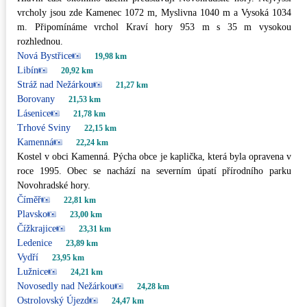
vrcholy jsou zde Kamenec 1072 m, Myslivna 1040 m a Vysoká 1034
m. Připomínáme vrchol Kraví hory 953 m s 35 m vysokou
rozhlednou.
Nová Bystřice
19,98 km
Libín
20,92 km
Stráž nad Nežárkou
21,27 km
Borovany
21,53 km
Lásenice
21,78 km
Trhové Sviny
22,15 km
Kamenná
22,24 km
Kostel v obci Kamenná. Pýcha obce je kaplička, která byla opravena v
roce 1995. Obec se nachází na severním úpatí přírodního parku
Novohradské hory.
Číměř
22,81 km
Plavsko
23,00 km
Čížkrajice
23,31 km
Ledenice
23,89 km
Vydří
23,95 km
Lužnice
24,21 km
Novosedly nad Nežárkou
24,28 km
Ostrolovský Újezd
24,47 km