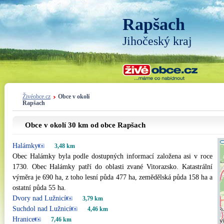
Rapšach
Jihočeský kraj
Živéobce.cz
Obce v okolí
Rapšach
Obce v okolí 30 km od obce Rapšach
Halámky
3,48 km
Obec Halámky byla podle dostupných informací založena asi v roce
1730. Obec Halámky patří do oblasti zvané Vitorazsko. Katastrální
výměra je 690 ha, z toho lesní půda 477 ha, zemědělská půda 158 ha a
ostatní půda 55 ha.
Dvory nad Lužnicí
3,79 km
Suchdol nad Lužnicí
4,46 km
Hranice
7,46 km