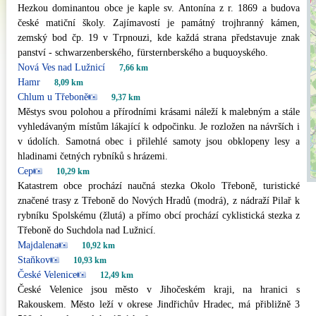
Hezkou dominantou obce je kaple sv. Antonína z r. 1869 a budova
české matiční školy. Zajímavostí je památný trojhranný kámen,
zemský bod čp. 19 v Trpnouzi, kde každá strana představuje znak
panství - schwarzenberského, fürsternberského a buquoyského.
Nová Ves nad Lužnicí
7,66 km
Hamr
8,09 km
Chlum u Třeboně
9,37 km
Městys svou polohou a přírodními krásami náleží k malebným a stále
vyhledávaným místům lákající k odpočinku. Je rozložen na návrších i
v údolích. Samotná obec i přilehlé samoty jsou obklopeny lesy a
hladinami četných rybníků s hrázemi.
Cep
10,29 km
Katastrem obce prochází naučná stezka Okolo Třeboně, turistické
značené trasy z Třeboně do Nových Hradů (modrá), z nádraží Pilař k
rybníku Spolskému (žlutá) a přímo obcí prochází cyklistická stezka z
Třeboně do Suchdola nad Lužnicí.
Majdalena
10,92 km
Staňkov
10,93 km
České Velenice
12,49 km
České Velenice jsou město v Jihočeském kraji, na hranici s
Rakouskem. Město leží v okrese Jindřichův Hradec, má přibližně 3