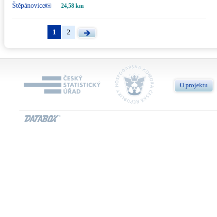
Štěpánovice
24,58 km
1
2
O projektu