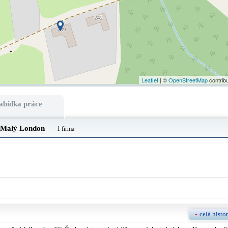
Leaflet
| ©
OpenStreetMap
contrib
abídka práce
Malý London
1 firma
celá histor