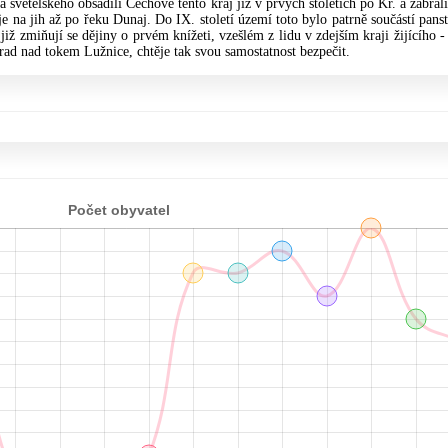
 světelského obsadili Čechové tento kraj již v prvých stoletích po Kr. a zabrali
je na jih až po řeku Dunaj. Do IX. století území toto bylo patrně součástí panst
 zmiňují se dějiny o prvém knížeti, vzešlém z lidu v zdejším kraji žijícího - 
rad nad tokem Lužnice, chtěje tak svou samostatnost bezpečit.