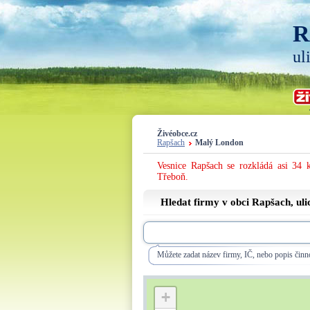
R
ul
Živéobce.cz
Rapšach
Malý London
Vesnice Rapšach se rozkládá asi 34 
Třeboň.
Hledat firmy v obci Rapšach, ul
Můžete zadat název firmy, IČ, nebo popis činno
+