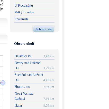
 v
ví
U Kočvaráku
je
Velký London
Spáleniště
Zobrazit vše
Obce v okolí
Halámky
3,48 km
Dvory nad Lužnicí
3,79 km
Suchdol nad Lužnicí
4,46 km
Hranice
7,46 km
Nová Ves nad
Lužnicí
7,66 km
Hamr
8,09 km