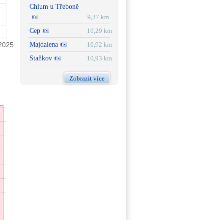
Chlum u Třeboně
9,37 km
Cep
10,29 km
Majdalena
10,92 km
Staňkov
10,93 km
Zobrazit více