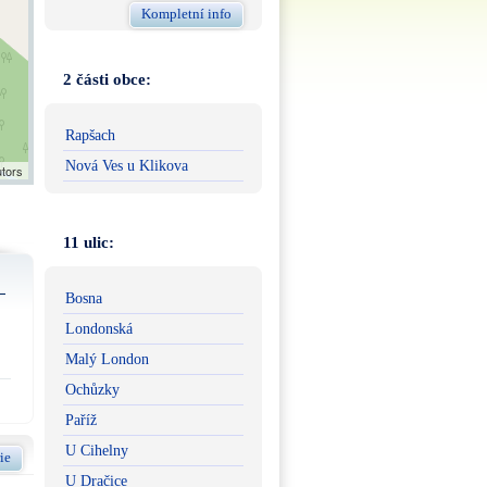
Kompletní info
2 části obce:
Rapšach
Nová Ves u Klikova
utors
11 ulic:
Bosna
Londonská
Malý London
Ochůzky
Paříž
U Cihelny
ie
U Dračice