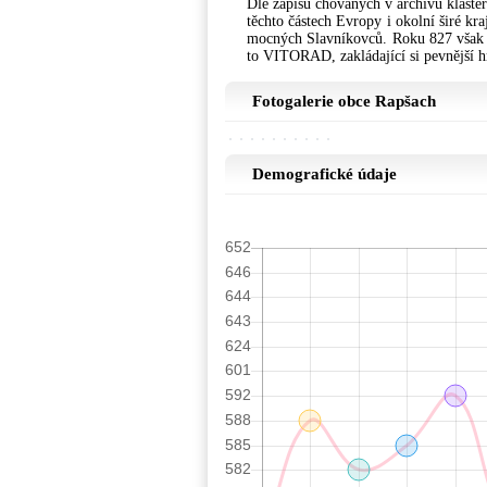
Dle zápisů chovaných v archivu kláštera
těchto částech Evropy i okolní širé kra
mocných Slavníkovců. Roku 827 však již
to VITORAD, zakládající si pevnější h
Fotogalerie obce Rapšach
Demografické údaje