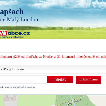
apšach
ice Malý London
kilometrů jižně od Jindřichova Hradce a 21 kilometrů jihovýchodně od měs
ice
Malý London
přidat firmu
sti. Zkuste například restaurace