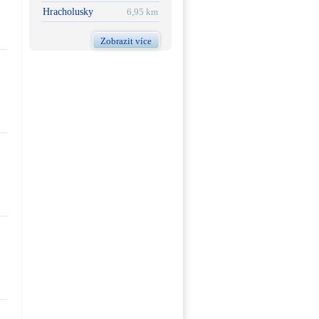
Hracholusky
6,95 km
Zobrazit více