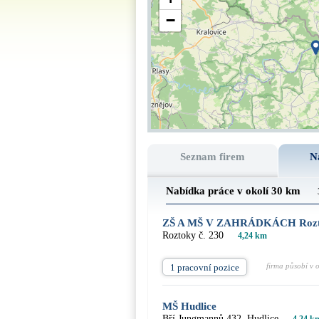
−
Seznam firem
N
Nabídka práce v okolí 30 km
ZŠ A MŠ V ZAHRÁDKÁCH Roz
Roztoky č. 230
4,24 km
firma působí v 
1 pracovní pozice
MŠ Hudlice
Bří Jungmannů 432, Hudlice