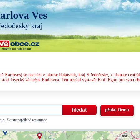
arlova Ves
ředočeský kraj
ě Karloves) se nachází v okrese Rakovník, kraj Středočeský, v listnaté centrál
 stojí lovecký zámeček Emilovna. Ten nechal vystavět Emil Egon pro svou ch
přidat firmu
sti. Zkuste například restaurace