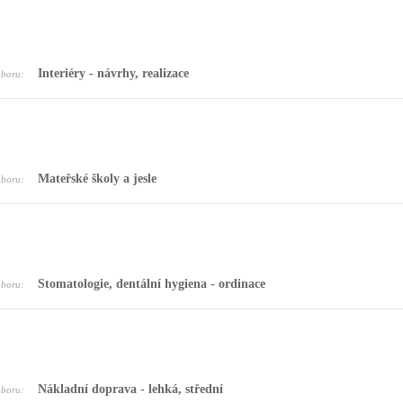
Interiéry - návrhy, realizace
oboru:
Mateřské školy a jesle
oboru:
Stomatologie, dentální hygiena - ordinace
oboru:
Nákladní doprava - lehká, střední
oboru: