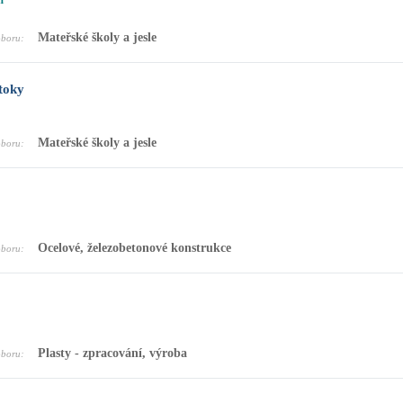
m
Mateřské školy a jesle
oboru:
toky
Mateřské školy a jesle
oboru:
Ocelové, železobetonové konstrukce
oboru:
Plasty - zpracování, výroba
oboru: