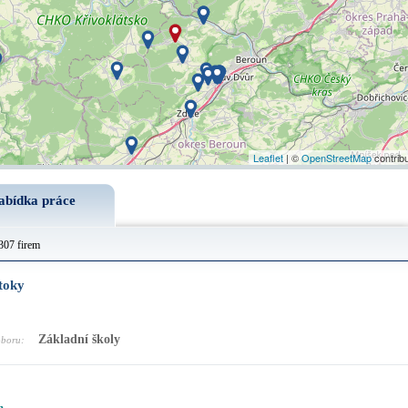
Leaflet
| ©
OpenStreetMap
contrib
abídka práce
307 firem
toky
Základní školy
oboru: