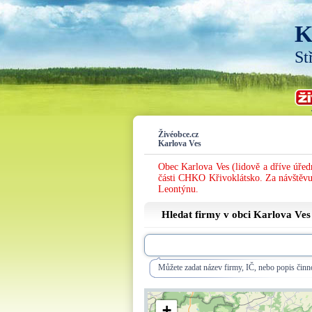
K
St
Živéobce.cz
Karlova Ves
Obec Karlova Ves (lidově a dříve úředn
části CHKO Křivoklátsko. Za návštěvu
Leontýnu.
Hledat firmy v obci Karlova Ves
Můžete zadat název firmy, IČ, nebo popis činno
+