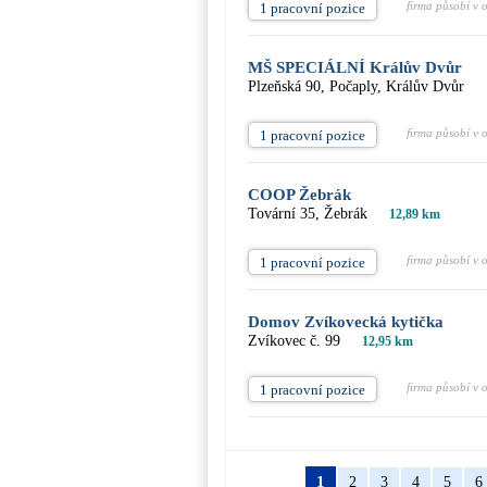
firma působí v 
1 pracovní pozice
MŠ SPECIÁLNÍ Králův Dvůr
Plzeňská 90, Počaply, Králův Dvůr
firma působí v 
1 pracovní pozice
COOP Žebrák
Tovární 35, Žebrák
12,89 km
firma působí v 
1 pracovní pozice
Domov Zvíkovecká kytička
Zvíkovec č. 99
12,95 km
firma působí v 
1 pracovní pozice
1
2
3
4
5
6