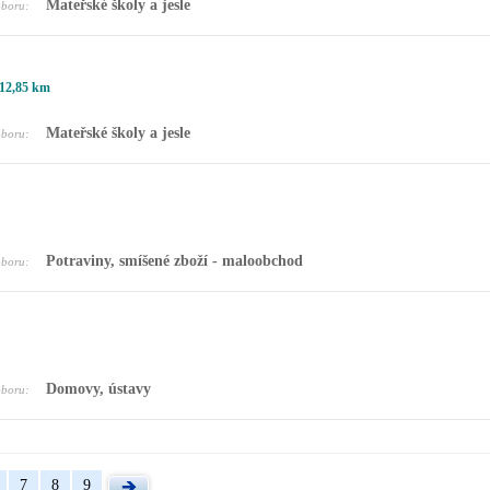
Mateřské školy a jesle
oboru:
12,85 km
Mateřské školy a jesle
oboru:
Potraviny, smíšené zboží - maloobchod
oboru:
Domovy, ústavy
oboru:
7
8
9