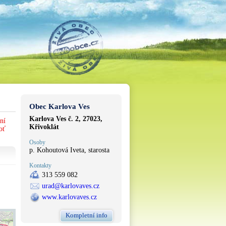
Obec Karlova Ves
Karlova Ves č. 2, 27023,
ní
Křivoklát
oť
Osoby
p. Kohoutová Iveta, starosta
Kontakty
313 559 082
urad@karlovaves.cz
www.karlovaves.cz
Kompletní info