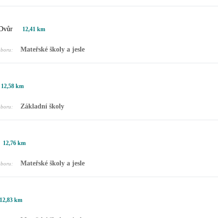
 Dvůr
12,41 km
Mateřské školy a jesle
oboru:
12,58 km
Základní školy
oboru:
12,76 km
Mateřské školy a jesle
oboru:
12,83 km