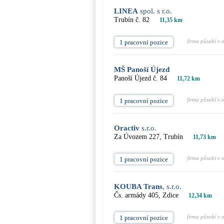
LINEA
spol. s r.o.
Trubín č. 82
11,35 km
firma působí v 
1 pracovní pozice
MŠ Panoší Újezd
Panoší Újezd č. 84
11,72 km
firma působí v 
1 pracovní pozice
Oractiv
s.r.o.
Za Úvozem 227, Trubín
11,73 km
firma působí v 
1 pracovní pozice
KOUBA Trans
, s.r.o.
Čs. armády 405, Zdice
12,34 km
firma působí v 
1 pracovní pozice