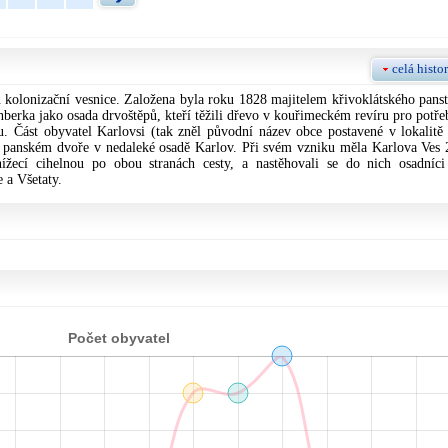
celá histor
kolonizační vesnice. Založena byla roku 1828 majitelem křivoklátského panst
erka jako osada drvoštěpů, kteří těžili dřevo v kouřimeckém revíru pro potře
u. Část obyvatel Karlovsi (tak zněl původní název obce postavené v lokalitě
a panském dvoře v nedaleké osadě Karlov. Při svém vzniku měla Karlova Ves 
žecí cihelnou po obou stranách cesty, a nastěhovali se do nich osadníci
 a Všetaty.