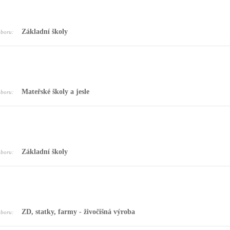
Základní školy
oboru:
Mateřské školy a jesle
oboru:
Základní školy
oboru:
ZD, statky, farmy - živočišná výroba
oboru: