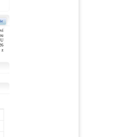
ie
ví
bu
 U
26
 z