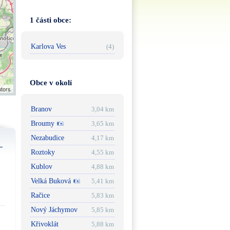
1 části obce:
Karlova Ves
(4)
Obce v okolí
utors
Branov
3,04 km
Broumy
3,65 km
Nezabudice
4,17 km
Roztoky
4,55 km
Kublov
4,88 km
Velká Buková
5,41 km
Račice
5,83 km
Nový Jáchymov
5,85 km
Křivoklát
5,88 km