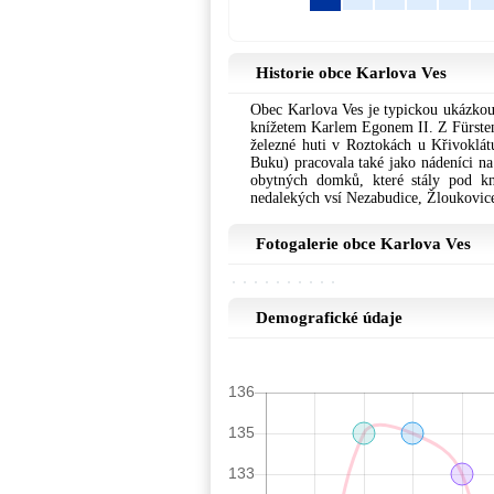
Historie obce Karlova Ves
Obec Karlova Ves je typickou ukázkou 
knížetem Karlem Egonem II. Z Fürstenb
železné huti v Roztokách u Křivoklát
Buku) pracovala také jako nádeníci n
obytných domků, které stály pod kní
nedalekých vsí Nezabudice, Žloukovice
Fotogalerie obce Karlova Ves
Demografické údaje