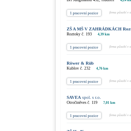
4,24 k
firma působí v 
1 pracovní pozice
ZŠ A MŠ V ZAHRÁDKÁCH Roz
Roztoky č. 193
4,39 km
firma působí v 
1 pracovní pozice
Röwer & Rüb
Kublov č. 232
4,76 km
firma působí v 
1 pracovní pozice
SAVEA
spol. s r.o.
Otročiněves č. 119
7,01 km
firma působí v 
1 pracovní pozice