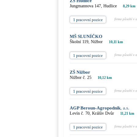
ZŠ Hudlice
Jungmannova 147, Hudlice
8,29 km
firma působí v 
1 pracovní pozice
MŠ SLUNÍČKO
Školní 119, Nižbor
10,11 km
firma působí v 
1 pracovní pozice
ZŠ Nižbor
Nižbor č. 25
10,12 km
firma působí v 
1 pracovní pozice
AGP Beroun-Agropodnik
, a.s.
Levín č. 70, Králův Dvůr
11,21 km
firma působí v 
1 pracovní pozice