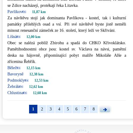
se Zdice nacházejí, protékají řeka Litavka.
Pavlíkov
11,87 km
Za návštěvu stojí jak dominanta Pavlíkova - kostel, tak i kulturní
památky přilehlých osad a vsí. Při své návštěvě byste jistě neměli
minout renesanční zámeček ze 16. století, který leží ve Skřiváni.
Líšná
12,00 km
Obec se nalézá poblíž Zbirohu a spadá do CHKO Křivoklátsko.
Pamětihodnostmi obce jsou: kostel sv. Václava na návsi, pamětní
deska na hájovně, připomínající pobyt malíře Mikoláše Alše a
zřícenina Řebřík.
Běleč
12,15 km
Bavoryně
12,38 km
Podmokly
12,53 km
Žebrák
12,62 km
Chlustina
12,68 km
1
2
3
4
5
6
7
8