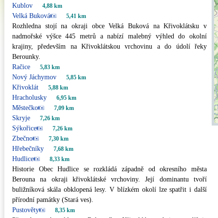
Kublov
4,88 km
Velká Buková
5,41 km
Rozhledna stojí na okraji obce Velká Buková na Křivoklátsku v
nadmořské výšce 445 metrů a nabízí malebný výhled do okolní
krajiny, především na Křivoklátskou vrchovinu a do údolí řeky
Berounky.
Račice
5,83 km
Nový Jáchymov
5,85 km
Křivoklát
5,88 km
Hracholusky
6,95 km
Městečko
7,09 km
Skryje
7,26 km
Sýkořice
7,26 km
Zbečno
7,30 km
Hřebečníky
7,68 km
Hudlice
8,33 km
Historie Obec Hudlice se rozkládá západně od okresního města
Berouna na okraji křivoklátské vrchoviny. Její dominantu tvoří
buližníková skála obklopená lesy. V blízkém okolí lze spatřit i další
přírodní památky (Stará ves).
Pustověty
8,35 km