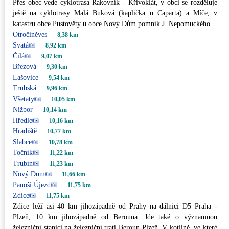
Přes obec vede cyklotrasa Rakovník - Křivoklát, v obci se rozděluje
ještě na cyklotrasy Malá Buková (kaplička u Caparta) a Míče, v
katastru obce Pustověty u obce Nový Dům pomník J. Nepomuckého.
Otročiněves
8,38 km
Svatá
8,92 km
Čilá
9,07 km
Březová
9,30 km
Lašovice
9,54 km
Trubská
9,96 km
Všetaty
10,05 km
Nižbor
10,14 km
Hředle
10,16 km
Hradiště
10,77 km
Slabce
10,78 km
Točník
11,22 km
Trubín
11,23 km
Nový Dům
11,66 km
Panoší Újezd
11,75 km
Zdice
11,75 km
Zdice leží asi 40 km jihozápadně od Prahy na dálnici D5 Praha -
Plzeň, 10 km jihozápadně od Berouna. Jde také o významnou
železniční stanici na železniční trati Beroun-Plzeň. V kotlině, ve které