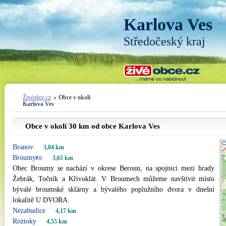
Karlova Ves
Středočeský kraj
Živéobce.cz
Obce v okolí
Karlova Ves
Obce v okolí 30 km od obce Karlova Ves
Branov
3,04 km
Broumy
3,65 km
Obec Broumy se nachází v okrese Beroun, na spojnici mezi hrady
Žebrák, Točník a Křivoklát. V Broumech můžeme navštívit místo
bývalé broumské sklárny a bývalého poplužního dvora v dnešní
lokalitě U DVORA.
Nezabudice
4,17 km
Roztoky
4,55 km