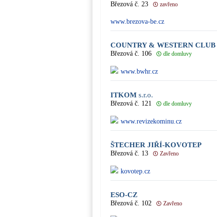
Březová č. 23
zavřeno
www.brezova-be.cz
COUNTRY & WESTERN CLUB
Březová č. 106
dle domluvy
www.bwhr.cz
ITKOM
s.r.o.
Březová č. 121
dle domluvy
www.revizekominu.cz
ŠTECHER JIŘÍ-KOVOTEP
Březová č. 13
Zavřeno
kovotep.cz
ESO-CZ
Březová č. 102
Zavřeno