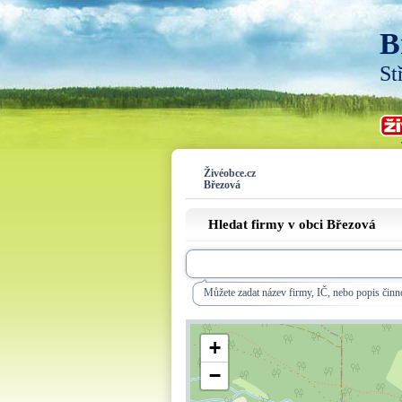
B
St
Živéobce.cz
Březová
Hledat firmy v obci Březová
Můžete zadat název firmy, IČ, nebo popis činno
+
−