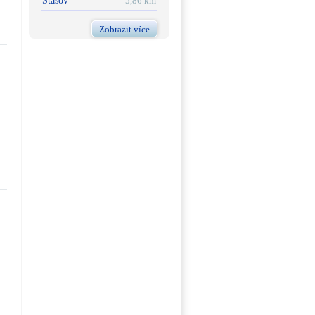
Stašov
5,86 km
Zobrazit více