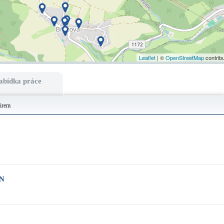
Leaflet
| ©
OpenStreetMap
contrib
abídka práce
firem
N