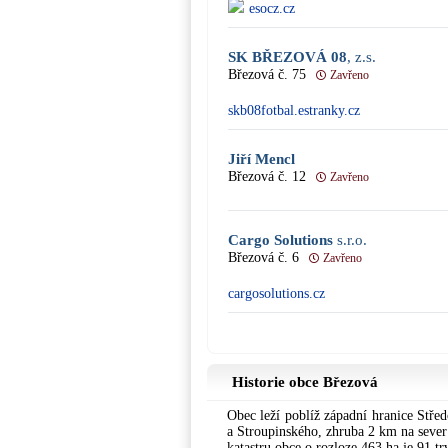
esocz.cz
SK BŘEZOVÁ 08
, z.s.
Březová č. 75
Zavřeno
skb08fotbal.estranky.cz
Jiří Mencl
Březová č. 12
Zavřeno
Cargo Solutions
s.r.o.
Březová č. 6
Zavřeno
cargosolutions.cz
Historie obce Březová
Obec leží poblíž západní hranice Stř
a Stroupinského, zhruba 2 km na sever
katastru obce o rozloze 463 ha je 91 t