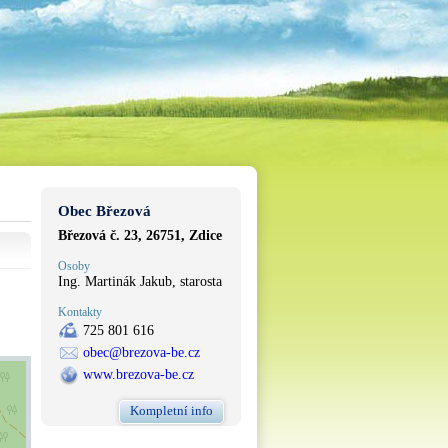
Obec Březová
Březová č. 23, 26751, Zdice
Osoby
Ing. Martinák Jakub, starosta
Kontakty
725 801 616
obec@brezova-be.cz
www.brezova-be.cz
Kompletní info