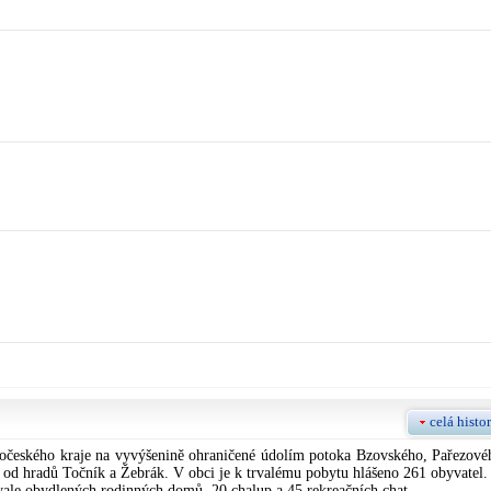
celá histor
edočeského kraje na vyvýšenině ohraničené údolím potoka Bzovského, Pařezové
 od hradů Točník a Žebrák. V obci je k trvalému pobytu hlášeno 261 obyvatel.
rvale obydlených rodinných domů, 20 chalup a 45 rekreačních chat.