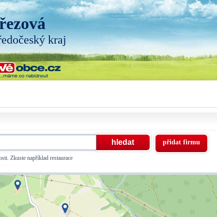
řezová
ředočeský kraj
přidat firmu
sti. Zkuste například restaurace