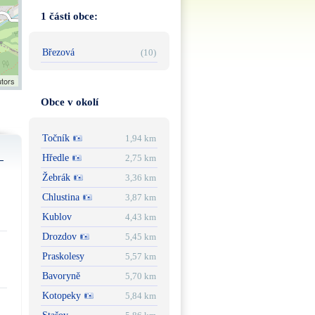
1 části obce:
Březová
(10)
utors
Obce v okolí
Točník
1,94 km
Hředle
2,75 km
Žebrák
3,36 km
Chlustina
3,87 km
Kublov
4,43 km
Drozdov
5,45 km
Praskolesy
5,57 km
Bavoryně
5,70 km
Kotopeky
5,84 km