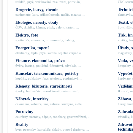
truhláři, pryž, vstřikování, zasklívání, porcelán, ...
CNC soustru
Drogerie, barvy, chemie
Technick
parfumerie, laky, stříkací pistole, malíři, maziva, ...
zkumavky, 
Ekologie, nerosty, obaly
Textil, 
ČOV, skládky, kámen, písek, palety, karton, ...
boty, lůžko
Elektro, foto
Tisk, kn
spotřebiče, autorádia, hromosvody, dabing, ...
vizitky, la
Energetika, topení
Úřady, 
elektrárny, teplo, plyn, kamna, tepelná čerpadla, ...
magistráty,
Finance, ekonomika, právo
Voda, v
úvěry, leasing, pojištění, účetnictví, advokáti, ...
koupelny, č
Kancelář, telekomunikace, potřeby
Výpočetn
kopírky, pokladny, faxy, telefony, papírnictví, ...
hardware, 
Klenoty, bižuterie, starožitnosti
Vzdělání
šperky, hodinářství, starožitnosti, restaurování, ...
školství, s
Nábytek, interiéry
Zábava,
čalounění, koberce, lina, žaluzie, kuchyně, židle, ...
herny, hudb
Potraviny
Zahrada,
cukrárny, uzeniny, nápoje, sodobary, gastrozařízení, ...
trávníky, k
Reality
Zdravotn
technik
byty, pozemky, kanceláře, sklady, bytová družstva, ...