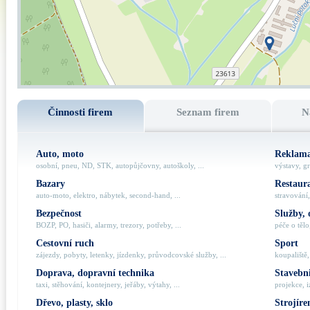
Činnosti firem
Seznam firem
N
Auto, moto
Reklama
osobní, pneu, ND, STK, autopůjčovny, autoškoly, ...
výstavy, gr
Bazary
Restaur
auto-moto, elektro, nábytek, second-hand, ...
stravování,
Bezpečnost
Služby, 
BOZP, PO, hasiči, alarmy, trezory, potřeby, ...
péče o tělo,
Cestovní ruch
Sport
zájezdy, pobyty, letenky, jízdenky, průvodcovské služby, ...
koupaliště,
Doprava, dopravní technika
Stavebni
taxi, stěhování, kontejnery, jeřáby, výtahy, ...
projekce, i
Dřevo, plasty, sklo
Strojíre