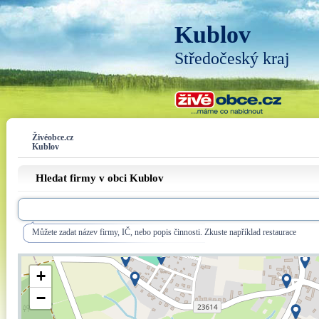
Kublov
Středočeský kraj
Živéobce.cz
Kublov
Hledat firmy v obci Kublov
Můžete zadat název firmy, IČ, nebo popis činnosti. Zkuste například restaurace
+
−