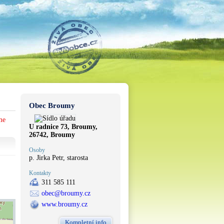
Obec Broumy
me
U radnice 73, Broumy,
26742, Broumy
Osoby
p. Jirka Petr, starosta
Kontakty
311 585 111
obec@broumy.cz
www.broumy.cz
Kompletní info