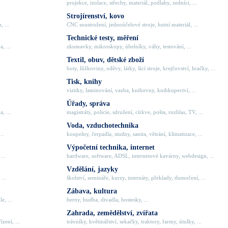
projekce, izolace, střechy, materiál, podlahy, zedníci, ...
Strojírenství, kovo
, ...
CNC soustružení, jednoúčelové stroje, hutní materiál, ...
Technické testy, měření
, ...
zkumavky, mikroskopy, úhelníky, váhy, testování, ...
Textil, obuv, dětské zboží
boty, lůžkoviny, oděvy, látky, šicí stroje, krejčovství, hračky, ...
Tisk, knihy
vizitky, laminování, vazba, knihovny, knihkupectví, ...
Úřady, správa
, ...
magistráty, policie, sdružení, církve, pošta, rozhlas, TV, ...
Voda, vzduchotechnika
..
koupelny, čerpadla, studny, sanita, větrání, klimatizace, ...
Výpočetní technika, internet
...
hardware, software, ADSL, internetové kavárny, webdesign, ...
Vzdělání, jazyky
 ...
školství, semináře, kurzy, internáty, překlady, tlumočení, ...
Zábava, kultura
e, ...
herny, hudba, divadla, hostesky, ...
Zahrada, zemědělství, zvířata
zení, ...
trávníky, květinářství, sekačky, traktory, farmy, útulky, ...