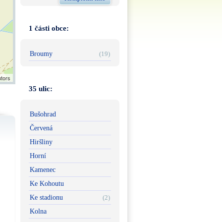
1 části obce:
Broumy
(19)
utors
35 ulic:
Bušohrad
Červená
Hiršliny
Horní
Kamenec
Ke Kohoutu
Ke stadionu
(2)
Kolna