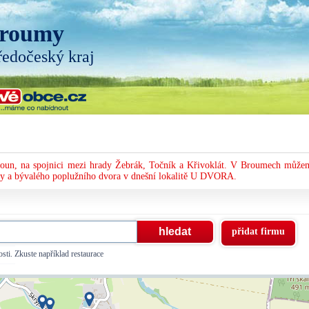
roumy
ředočeský kraj
oun, na spojnici mezi hrady Žebrák, Točník a Křivoklát. V Broumech může
rny a bývalého poplužního dvora v dnešní lokalitě U DVORA.
přidat firmu
sti. Zkuste například restaurace