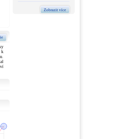
Zobrazit více
ie
ky
 k
u.
al
ví