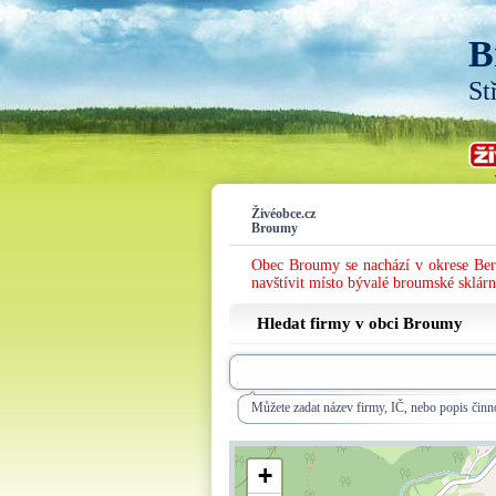
B
St
Živéobce.cz
Broumy
Obec Broumy se nachází v okrese Ber
navštívit místo bývalé broumské sklá
Hledat firmy v obci Broumy
Můžete zadat název firmy, IČ, nebo popis činno
+