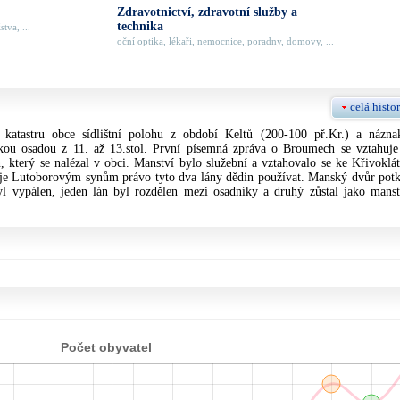
Zdravotnictví, zdravotní služby a
technika
tva, ...
oční optika, lékaři, nemocnice, poradny, domovy, ...
celá histor
katastru obce sídlištní polohu z období Keltů (200-100 př.Kr.) a názna
skou osadou z 11. až 13.stol. První písemná zpráva o Broumech se vztahuje
který se nalézal v obci. Manství bylo služební a vztahovalo se ke Křivoklát
uje Lutoborovým synům právo tyto dva lány dědin používat. Manský dvůr potk
l vypálen, jeden lán byl rozdělen mezi osadníky a druhý zůstal jako manst