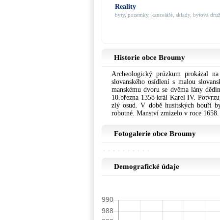
Reality
byty, pozemky, kanceláře, sklady, bytová družs
Historie obce Broumy
Archeologický průzkum prokázal na 
slovanského osídlení s malou slovan
manskému dvoru se dvěma lány dědin, 
10.března 1358 král Karel IV. Potvrz
zlý osud. V době husitských bouří by
robotné. Manství zmizelo v roce 1658.
Fotogalerie obce Broumy
Demografické údaje