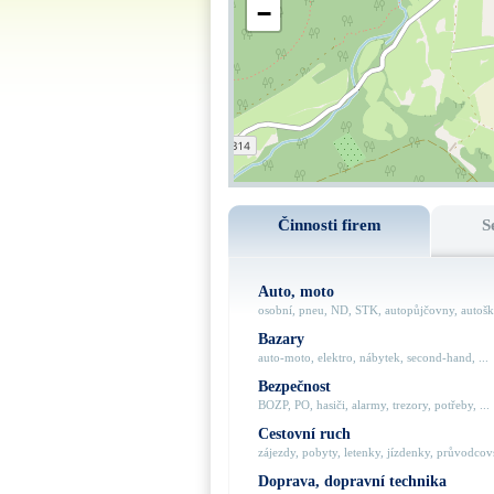
−
Činnosti firem
S
Auto, moto
osobní, pneu, ND, STK, autopůjčovny, autoško
Bazary
auto-moto, elektro, nábytek, second-hand, ...
Bezpečnost
BOZP, PO, hasiči, alarmy, trezory, potřeby, ...
Cestovní ruch
zájezdy, pobyty, letenky, jízdenky, průvodcovs
Doprava, dopravní technika