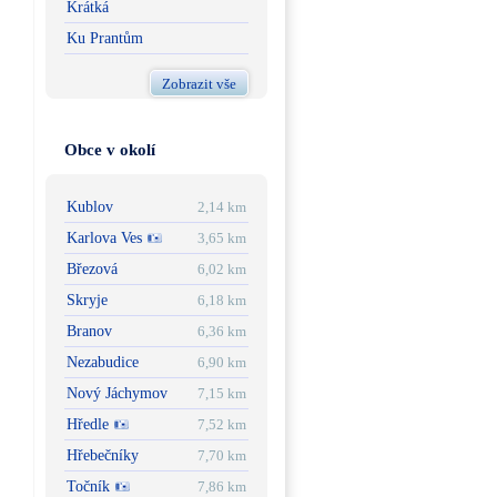
Krátká
Ku Prantům
Zobrazit vše
Obce v okolí
Kublov
2,14 km
Karlova Ves
3,65 km
Březová
6,02 km
Skryje
6,18 km
Branov
6,36 km
Nezabudice
6,90 km
Nový Jáchymov
7,15 km
Hředle
7,52 km
Hřebečníky
7,70 km
Točník
7,86 km