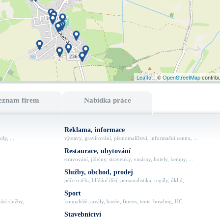
Leaflet
| ©
OpenStreetMap
contrib
eznam firem
Nabídka práce
Reklama, informace
ly, ...
výstavy, gravírování, písmomalířství, informační centra, ...
Restaurace, ubytování
stravování, jídelny, stravenky, vinárny, hotely, kempy, ...
Služby, obchod, prodej
péče o tělo, hlídání dětí, personalistika, regály, úklid, ...
Sport
ké služby, ...
koupaliště, areály, bazén, fitness, tenis, bowling, HC, ...
Stavebnictví