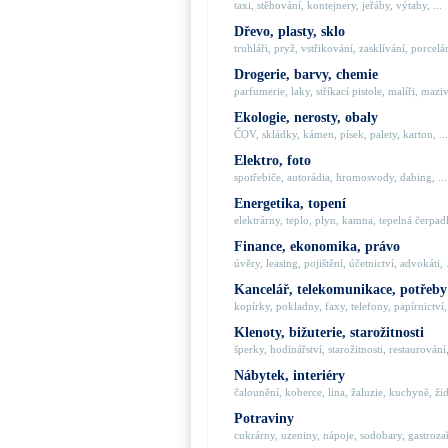
taxi, stěhování, kontejnery, jeřáby, výtahy, ...
Dřevo, plasty, sklo
truhláři, pryž, vstřikování, zasklívání, porcelán
Drogerie, barvy, chemie
parfumerie, laky, stříkací pistole, malíři, maziva
Ekologie, nerosty, obaly
ČOV, skládky, kámen, písek, palety, karton, ...
Elektro, foto
spotřebiče, autorádia, hromosvody, dabing, ...
Energetika, topení
elektrárny, teplo, plyn, kamna, tepelná čerpadla
Finance, ekonomika, právo
úvěry, leasing, pojištění, účetnictví, advokáti, .
Kancelář, telekomunikace, potřeby
kopírky, pokladny, faxy, telefony, papírnictví, 
Klenoty, bižuterie, starožitnosti
šperky, hodinářství, starožitnosti, restaurování,
Nábytek, interiéry
čalounění, koberce, lina, žaluzie, kuchyně, židl
Potraviny
cukrárny, uzeniny, nápoje, sodobary, gastrozaří