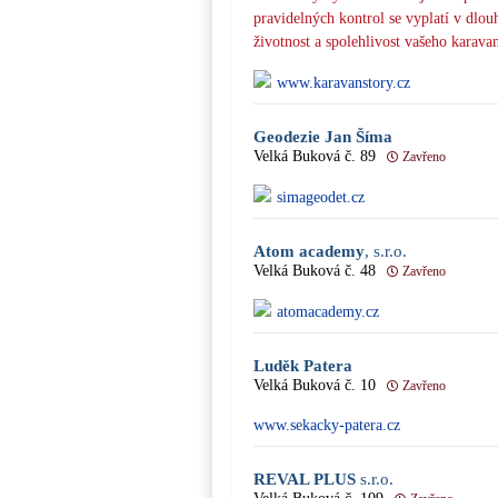
pravidelných kontrol se vyplatí v dlou
životnost a spolehlivost vašeho karava
www.karavanstory.cz
Geodezie Jan Šíma
Velká Buková č. 89
Zavřeno
simageodet.cz
Atom academy
, s.r.o.
Velká Buková č. 48
Zavřeno
atomacademy.cz
Luděk Patera
Velká Buková č. 10
Zavřeno
www.sekacky-patera.cz
REVAL PLUS
s.r.o.