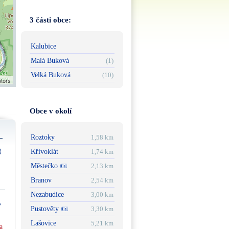
3 části obce:
Kalubice
Malá Buková
(1)
Velká Buková
(10)
utors
Obce v okolí
Roztoky
1,58 km
Křivoklát
1,74 km
Městečko
2,13 km
Branov
2,54 km
Nezabudice
3,00 km
Pustověty
3,30 km
Lašovice
5,21 km
a