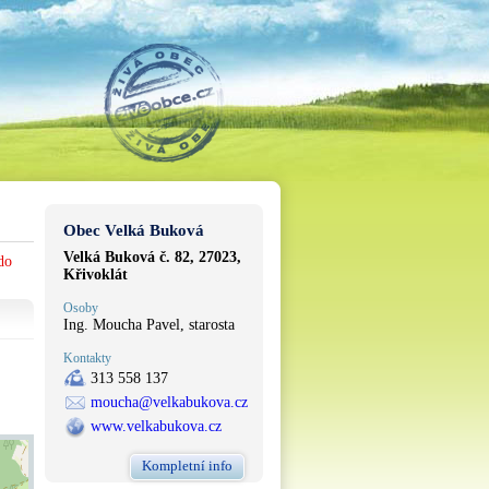
Obec Velká Buková
Velká Buková č. 82, 27023,
do
Křivoklát
Osoby
Ing. Moucha Pavel, starosta
Kontakty
313 558 137
moucha@velkabukova.cz
www.velkabukova.cz
Kompletní info