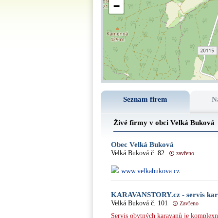
−
Seznam firem
N
Živé firmy v obci Velká Buková
Obec Velká Buková
Velká Buková č. 82
zavřeno
www.velkabukova.cz
KARAVANSTORY.cz - servis karav
Velká Buková č. 101
Zavřeno
Servis obytných karavanů je komplexní 