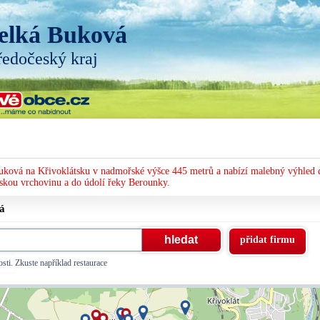
elká Buková
ředočeský kraj
Buková na Křivoklátsku v nadmořské výšce 445 metrů a nabízí malebný výhled 
tskou vrchovinu a do údolí řeky Berounky.
vá
přidat firmu
sti. Zkuste například restaurace