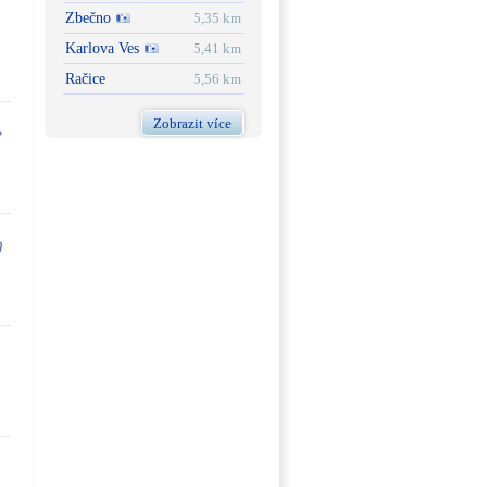
Zbečno
5,35 km
Karlova Ves
5,41 km
Račice
5,56 km
Zobrazit více