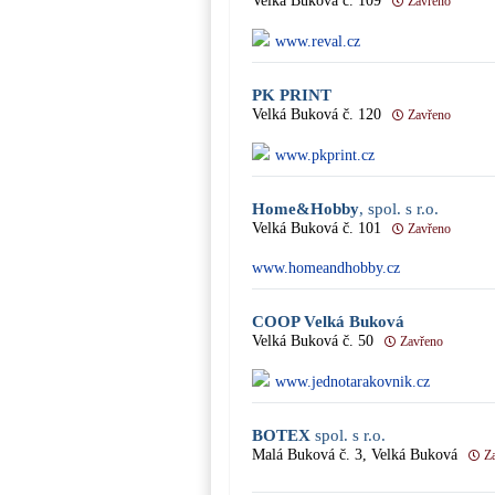
Velká Buková č. 109
Zavřeno
www.reval.cz
PK PRINT
Velká Buková č. 120
Zavřeno
www.pkprint.cz
Home&Hobby
, spol. s r.o.
Velká Buková č. 101
Zavřeno
www.homeandhobby.cz
COOP Velká Buková
Velká Buková č. 50
Zavřeno
www.jednotarakovnik.cz
BOTEX
spol. s r.o.
Malá Buková č. 3, Velká Buková
Z