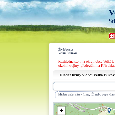
V
St
Živéobce.cz
Velká Buková
Rozhledna stojí na okraji obce Velká 
okolní krajiny, především na Křivoklá
Hledat firmy v obci Velká Buko
Můžete zadat název firmy, IČ, nebo popis činno
+