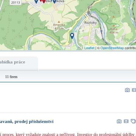
Leaflet
| ©
OpenStreetMap
contrib
abídka práce
11 firem
anů, prodej příslušenství
proces, který vyžaduje znalosti a pečlivost. Investice do profesionální údržby 