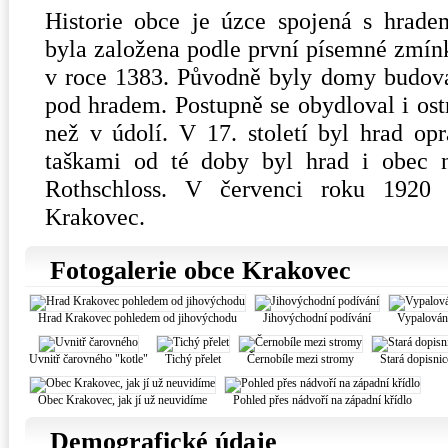
Historie obce je úzce spojená s hrad
byla založena podle první písemné zmín
v roce 1383. Původně byly domy budová
pod hradem. Postupně se obydloval i ost
než v údolí. V 17. století byl hrad o
taškami od té doby byl hrad i obec
Rothschloss. V červenci roku 1920
Krakovec.
Fotogalerie obce Krakovec
Hrad Krakovec pohledem od jihovýchodu
Jihovýchodní podívání
Vypalován
Uvnitř čarovného "kotle"
Tichý přelet
Černobíle mezi stromy
Stará dopisnic
Obec Krakovec, jak jí už neuvidíme
Pohled přes nádvoří na západní křídlo
Demografické údaje