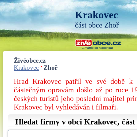
Krakovec
část obce Zhoř
Živéobce.cz
Krakovec
Zhoř
Hrad Krakovec patřil ve své době k 
částečným opravám došlo až po roce 1
českých turistů jeho poslední majitel p
Krakovec byl vyhledáván i filmaři.
Hledat firmy v obci Krakovec, čás