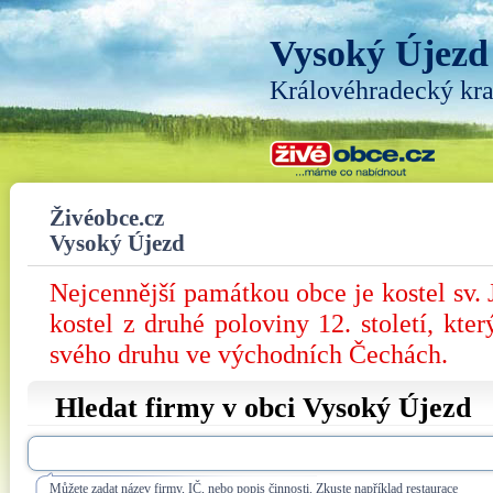
Vysoký Újezd
Královéhradecký kra
Živéobce.cz
Vysoký Újezd
Nejcennější památkou obce je kostel sv.
kostel z druhé poloviny 12. století, kte
svého druhu ve východních Čechách.
Hledat firmy v obci Vysoký Újezd
Můžete zadat název firmy, IČ, nebo popis činnosti. Zkuste například restaurace