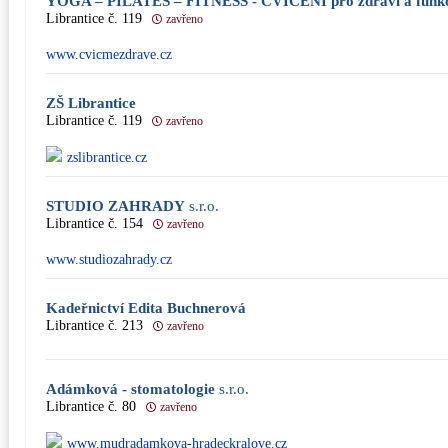
YOGA – PILATES – FITNESS - CVIĆENÍ pro zdraví a funkčn
Librantice č. 119
zavřeno
www.cvicmezdrave.cz
ZŠ Librantice
Librantice č. 119
zavřeno
zslibrantice.cz
STUDIO ZAHRADY
s.r.o.
Librantice č. 154
zavřeno
www.studiozahrady.cz
Kadeřnictví Edita Buchnerová
Librantice č. 213
zavřeno
Adámková - stomatologie
s.r.o.
Librantice č. 80
zavřeno
www.mudradamkova-hradeckralove.cz