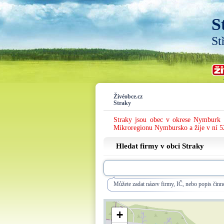
S
St
Živéobce.cz
Straky
Straky jsou obec v okrese Nymburk 
Mikroregionu Nymbursko a žije v ní 5
Hledat firmy v obci Straky
Můžete zadat název firmy, IČ, nebo popis činno
+