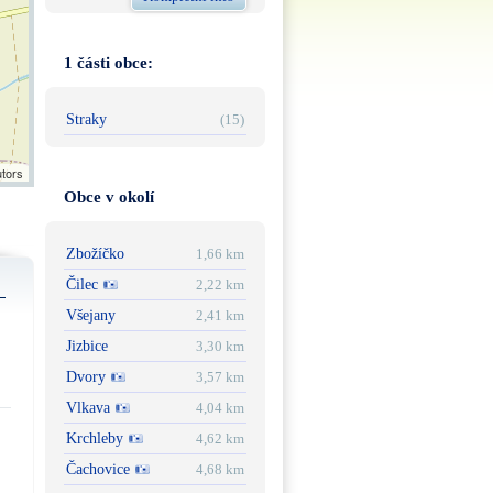
1 části obce:
Straky
(15)
utors
Obce v okolí
Zbožíčko
1,66 km
Čilec
2,22 km
Všejany
2,41 km
Jizbice
3,30 km
Dvory
3,57 km
Vlkava
4,04 km
Krchleby
4,62 km
Čachovice
4,68 km