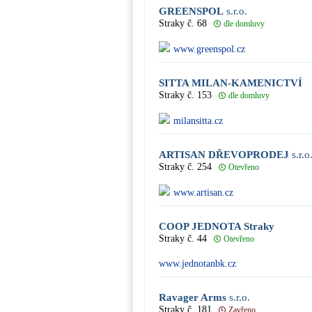
GREENSPOL
s.r.o.
Straky č. 68
dle domluvy
www.greenspol.cz
SITTA MILAN-KAMENICTVÍ
Straky č. 153
dle domluvy
milansitta.cz
ARTISAN DŘEVOPRODEJ
s.r.o
Straky č. 254
Otevřeno
www.artisan.cz
COOP JEDNOTA Straky
Straky č. 44
Otevřeno
www.jednotanbk.cz
Ravager Arms
s.r.o.
Straky č. 181
Zavřeno