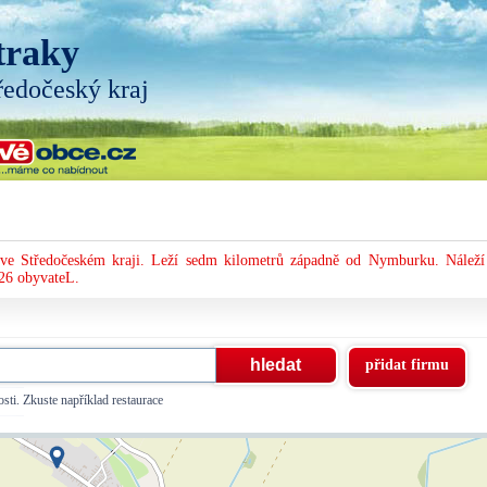
traky
ředočeský kraj
ve Středočeském kraji. Leží sedm kilometrů západně od Nymburku. Náleží
26 obyvateL.
přidat firmu
sti. Zkuste například restaurace