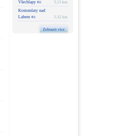
Všechlapy
5,15 km
Kostomlaty nad
Labem
5,32 km
Zobrazit více