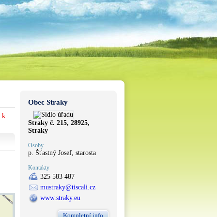
Obec Straky
 k
Straky č. 215, 28925,
Straky
Osoby
p. Šťastný Josef, starosta
Kontakty
325 583 487
mustraky@tiscali.cz
www.straky.eu
Kompletní info