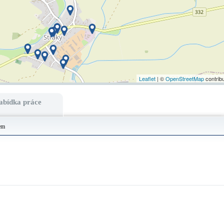
Leaflet
| ©
OpenStreetMap
contrib
abídka práce
em