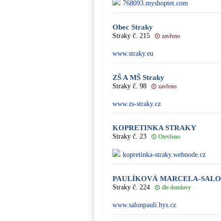
768093.myshoptet.com
Obec Straky
Straky č. 215
zavřeno
www.straky.eu
ZŠ A MŠ Straky
Straky č. 98
zavřeno
www.zs-straky.cz
KOPRETINKA STRAKY
Straky č. 23
Otevřeno
kopretinka-straky.webnode.cz
PAULÍKOVÁ MARCELA-SALO
Straky č. 224
dle domluvy
www.salonpauli.hys.cz