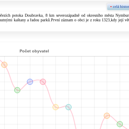
celá histor
 březích potoka Doubravka, 8 km severozápadně od okresního města Nymbur
utnými kaštany a řadou parků.První záznam o obci je z roku 1323,kdy její vět