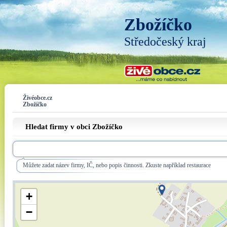
Zbožíčko
Středočeský kraj
Živéobce.cz
Zbožíčko
Hledat firmy v obci Zbožíčko
Můžete zadat název firmy, IČ, nebo popis činnosti. Zkuste například restaurace
+
−