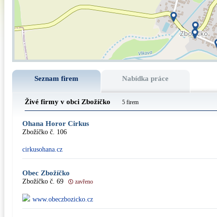
Seznam firem
Nabídka práce
Živé firmy v obci Zbožíčko
5 firem
Ohana Horor Cirkus
Zbožíčko č. 106
cirkusohana.cz
Obec Zbožíčko
Zbožíčko č. 69
zavřeno
www.obeczbozicko.cz