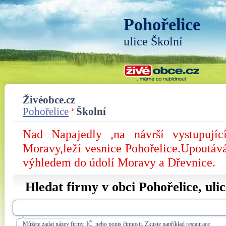
Pohořelice
ulice Školní
Živéobce.cz
Pohořelice
Školní
Nad Napajedly ,na návrší vystupují
Moravy,leží vesnice Pohořelice.Upoutá
výhledem do údolí Moravy a Dřevnice.
Hledat firmy v obci Pohořelice, uli
Můžete zadat název firmy, IČ, nebo popis činnosti. Zkuste například restaurace