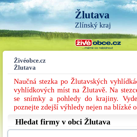
Žlutava
Zlínský kraj
Živéobce.cz
Žlutava
Naučná stezka po Žlutavských vyhlídká
vyhlídkových míst na Žlutavě. Na stezc
se snímky a pohledy do krajiny. Vyde
poznejte zdejší výhledy nejen na blízké o
Hledat firmy v obci Žlutava