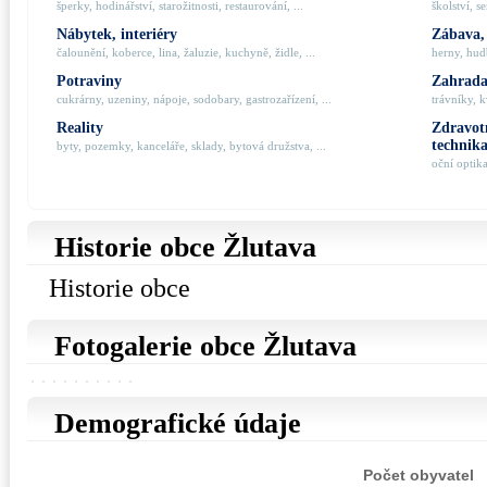
šperky, hodinářství, starožitnosti, restaurování, ...
školství, s
Nábytek, interiéry
Zábava,
čalounění, koberce, lina, žaluzie, kuchyně, židle, ...
herny, hudb
Potraviny
Zahrada,
cukrárny, uzeniny, nápoje, sodobary, gastrozařízení, ...
trávníky, k
Reality
Zdravotn
technik
byty, pozemky, kanceláře, sklady, bytová družstva, ...
oční optik
Historie obce Žlutava
Historie obce
Fotogalerie obce Žlutava
Demografické údaje