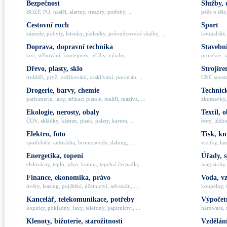
Bezpečnost
Služby, 
BOZP, PO, hasiči, alarmy, trezory, potřeby, ...
péče o tělo,
Cestovní ruch
Sport
zájezdy, pobyty, letenky, jízdenky, průvodcovské služby, ...
koupaliště,
Doprava, dopravní technika
Stavebni
taxi, stěhování, kontejnery, jeřáby, výtahy, ...
projekce, i
Dřevo, plasty, sklo
Strojíre
truhláři, pryž, vstřikování, zasklívání, porcelán, ...
CNC soustru
Drogerie, barvy, chemie
Technick
parfumerie, laky, stříkací pistole, malíři, maziva, ...
zkumavky, 
Ekologie, nerosty, obaly
Textil, 
ČOV, skládky, kámen, písek, palety, karton, ...
boty, lůžko
Elektro, foto
Tisk, kn
spotřebiče, autorádia, hromosvody, dabing, ...
vizitky, la
Energetika, topení
Úřady, 
elektrárny, teplo, plyn, kamna, tepelná čerpadla, ...
magistráty,
Finance, ekonomika, právo
Voda, v
úvěry, leasing, pojištění, účetnictví, advokáti, ...
koupelny, č
Kancelář, telekomunikace, potřeby
Výpočetn
kopírky, pokladny, faxy, telefony, papírnictví, ...
hardware, 
Klenoty, bižuterie, starožitnosti
Vzdělání