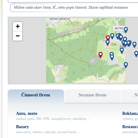
Můžete zadat název firmy, IČ, nebo popis činnosti. Zkuste například restaurace
+
−
Činnosti firem
Seznam firem
N
Auto, moto
Reklama
osobní, pneu, ND, STK, autopůjčovny, autoškoly, ...
výstavy, gr
Bazary
Restaur
auto-moto, elektro, nábytek, second-hand, ...
stravování,