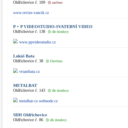
Oldřichovice č. 109
zavřeno
www.revize-vancik.cz
P + P VIDEOSTUDIO-SVATEBNÍ VIDEO
Oldřichovice č. 138
dle domluvy
www.ppvideostudio.cz
Lukáš Bata
Oldřichovice č. 38
Otevřeno
vrtanibata.cz
METALBAT
Oldřichovice č. 143
dle domluvy
metalbat-cz.webnode.cz
SDH Oldřichovice
Oldřichovice č. 86
dle domluvy