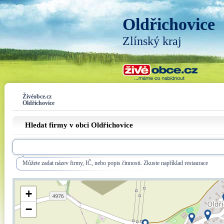
Oldřichovice
Zlínský kraj
Živéobce.cz
Oldřichovice
Hledat firmy v obci Oldřichovice
Můžete zadat název firmy, IČ, nebo popis činnosti. Zkuste například restaurace
+
−