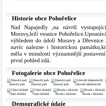
Historie obce Pohořelice
Nad Napajedly ,na návrší vystupují
Moravy,leží vesnice Pohořelice.Upoutá
výhledem do údolí Moravy a Dřevnice a
navíc nalezne i historickou památku,k
měla v minulosti významnější postavení 
první pohled zdá.
Fotogalerie obce Pohořelice
Zámecký park
Zámecký park
Zámecký park
Liliovník tulipánokvětý
Vítání občánků
Vítání občánků
Beseda s důchodci
Beseda s důchodci
Demografické údaje