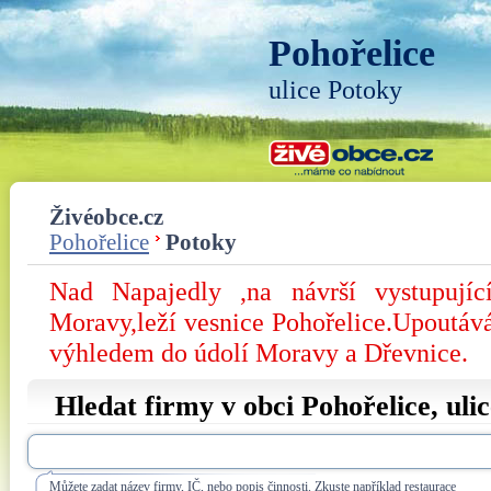
Pohořelice
ulice Potoky
Živéobce.cz
Pohořelice
Potoky
Nad Napajedly ,na návrší vystupují
Moravy,leží vesnice Pohořelice.Upoutá
výhledem do údolí Moravy a Dřevnice.
Hledat firmy v obci Pohořelice, uli
Můžete zadat název firmy, IČ, nebo popis činnosti. Zkuste například restaurace