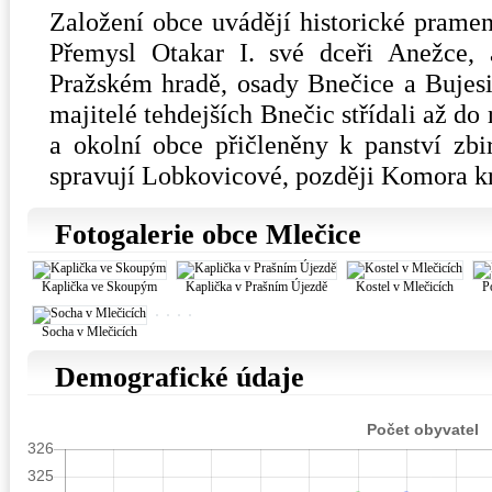
Založení obce uvádějí historické prame
Přemysl Otakar I. své dceři Anežce, a
Pražském hradě, osady Bnečice a Bujes
majitelé tehdejších Bnečic střídali až d
a okolní obce přičleněny k panství zb
spravují Lobkovicové, později Komora k
Fotogalerie obce Mlečice
Kaplička ve Skoupým
Kaplička v Prašním Újezdě
Kostel v Mlečicích
P
Socha v Mlečicích
Demografické údaje