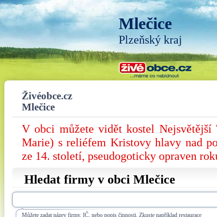
Mlečice
Plzeňský kraj
Živéobce.cz
Mlečice
V obci můžete vidět kostel Nejsvětější
Marie) s reliéfem Kristovy hlavy nad po
ze 14. století, pseudogoticky opraven rok
Hledat firmy v obci Mlečice
Můžete zadat název firmy, IČ, nebo popis činnosti. Zkuste například restaurace