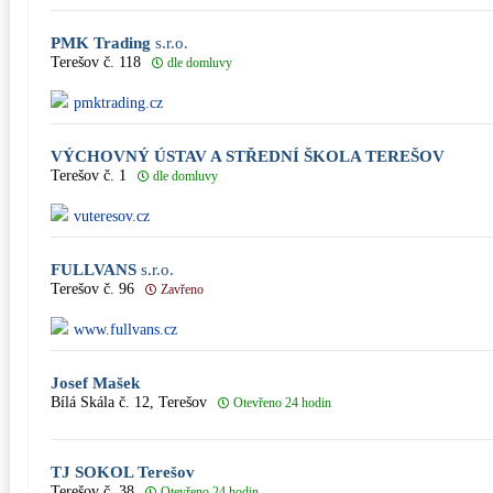
PMK Trading
s.r.o.
Terešov č. 118
dle domluvy
pmktrading.cz
VÝCHOVNÝ ÚSTAV A STŘEDNÍ ŠKOLA TEREŠOV
Terešov č. 1
dle domluvy
vuteresov.cz
FULLVANS
s.r.o.
Terešov č. 96
Zavřeno
www.fullvans.cz
Josef Mašek
Bílá Skála č. 12, Terešov
Otevřeno 24 hodin
TJ SOKOL Terešov
Terešov č. 38
Otevřeno 24 hodin