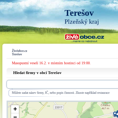
Terešov
Plzeňský kraj
Živéobce.cz
Terešov
Masopustní veselí 16.2. v místním hostinci od 19:00.
Hledat firmy v obci Terešov
Můžete zadat název firmy, IČ, nebo popis činnosti. Zkuste například restaurace
+
−