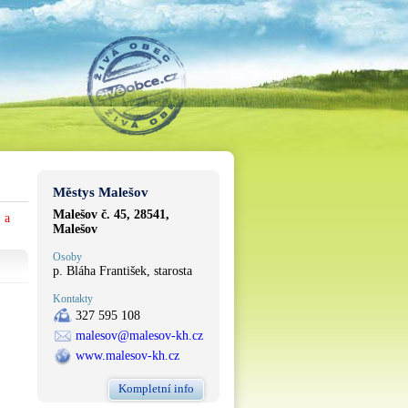
Městys Malešov
Malešov č. 45, 28541,
 a
Malešov
Osoby
p. Bláha František, starosta
Kontakty
327 595 108
malesov@malesov-kh.cz
www.malesov-kh.cz
Kompletní info