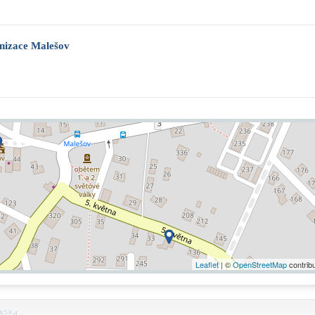
anizace Malešov
Leaflet
| ©
OpenStreetMap
contrib