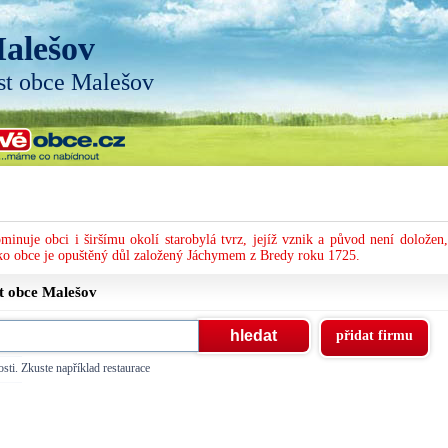
alešov
st obce Malešov
nuje obci i širšímu okolí starobylá tvrz, jejíž vznik a původ není doložen,
eko obce je opuštěný důl založený Jáchymem z Bredy roku 1725.
st obce
Malešov
přidat firmu
sti. Zkuste například restaurace