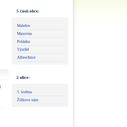
5 částí obce:
Malešov
Maxovna
Polánka
Týniště
Albrechtice
2 ulice:
5. května
Žižkovo nám.