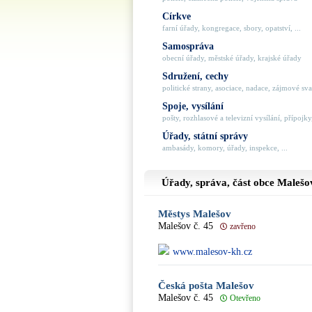
Církve
farní úřady, kongregace, sbory, opatství, ...
Samospráva
obecní úřady, městské úřady, krajské úřady
Sdružení, cechy
politické strany, asociace, nadace, zájmové svaz
Spoje, vysílání
pošty, rozhlasové a televizní vysílání, přípojky,
Úřady, státní správy
ambasády, komory, úřady, inspekce, ...
Úřady, správa, část obce
Malešo
Městys Malešov
Malešov č. 45
zavřeno
www.malesov-kh.cz
Česká pošta Malešov
Malešov č. 45
Otevřeno