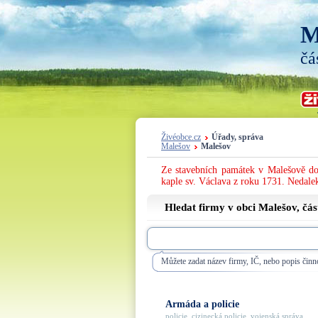
M
čá
Živéobce.cz
Úřady, správa
Malešov
Malešov
Ze stavebních památek v Malešově domi
kaple sv. Václava z roku 1731. Nedal
Hledat firmy v obci Malešov, čá
Můžete zadat název firmy, IČ, nebo popis činno
Armáda a policie
policie, cizinecká policie, vojenská správa