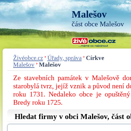
Malešov
část obce Malešov
Živéobce.cz
Úřady, správa
Církve
Malešov
Malešov
Ze stavebních památek v Malešově dom
starobylá tvrz, jejíž vznik a původ není d
roku 1731. Nedaleko obce je opuštěn
Bredy roku 1725.
Hledat firmy v obci Malešov, část 