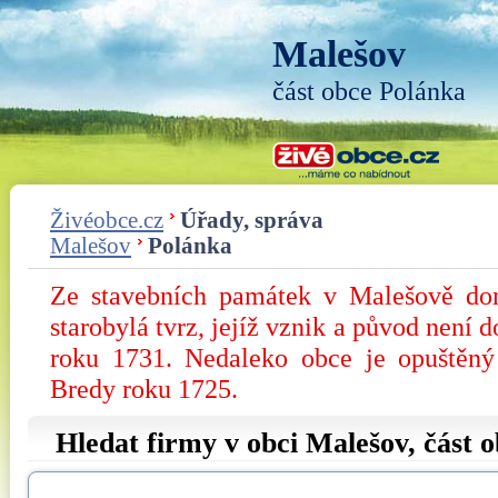
Malešov
část obce Polánka
Živéobce.cz
Úřady, správa
Malešov
Polánka
Ze stavebních památek v Malešově dom
starobylá tvrz, jejíž vznik a původ není d
roku 1731. Nedaleko obce je opuštěn
Bredy roku 1725.
Hledat firmy v obci Malešov, část 