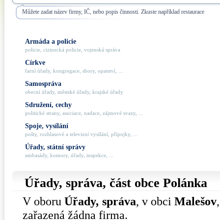
Můžete zadat název firmy, IČ, nebo popis činnosti. Zkuste například restaurace
Armáda a policie
policie, cizinecká policie, vojenská správa
Církve
farní úřady, kongregace, sbory, opatství, ...
Samospráva
obecní úřady, městské úřady, krajské úřady
Sdružení, cechy
politické strany, asociace, nadace, zájmové svazy, ...
Spoje, vysílání
pošty, rozhlasové a televizní vysílání, přípojky, ...
Úřady, státní správy
ambasády, komory, úřady, inspekce, ...
Úřady, správa, část obce
Polánka
V oboru
Úřady, správa
, v obci
Malešov
zařazená žádna firma.