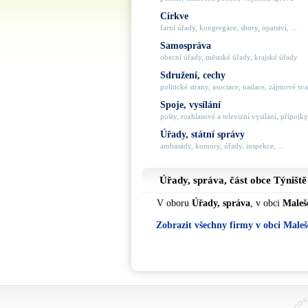
Církve
farní úřady, kongregace, sbory, opatství, ...
Samospráva
obecní úřady, městské úřady, krajské úřady
Sdružení, cechy
politické strany, asociace, nadace, zájmové svaz
Spoje, vysílání
pošty, rozhlasové a televizní vysílání, přípojky,
Úřady, státní správy
ambasády, komory, úřady, inspekce, ...
Úřady, správa, část obce
Týniště
V oboru
Úřady, správa
, v obci
Maleš
Zobrazit všechny firmy v obci Male