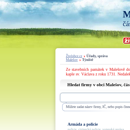
M
čá
Živéobce.cz
Úřady, správa
Malešov
Týniště
Ze stavebních památek v Malešově domi
kaple sv. Václava z roku 1731. Nedal
Hledat firmy v obci Malešov, čá
Můžete zadat název firmy, IČ, nebo popis činno
Armáda a policie
policie, cizinecká policie, vojenská správa