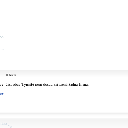
y, ...
 ...
0 firem
ov
, část obce
Týniště
není dosud zařazená žádna firma.
šov