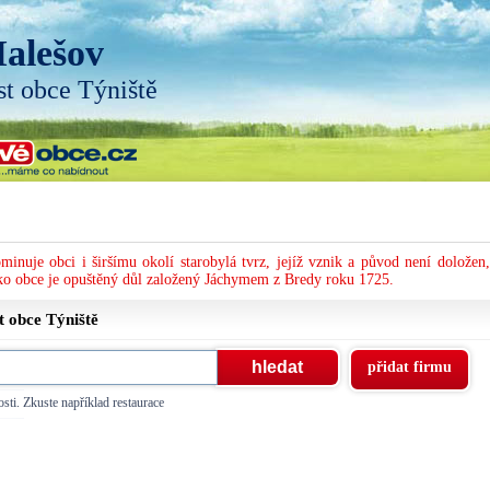
alešov
st obce Týniště
nuje obci i širšímu okolí starobylá tvrz, jejíž vznik a původ není doložen,
eko obce je opuštěný důl založený Jáchymem z Bredy roku 1725.
st obce
Týniště
přidat firmu
sti. Zkuste například restaurace