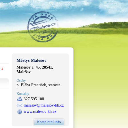
Městys Malešov
Malešov č. 45, 28541,
 a
Malešov
Osoby
p. Bláha František, starosta
Kontakty
327 595 108
malesov@malesov-kh.cz
www.malesov-kh.cz
Kompletní info