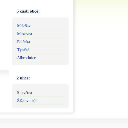
5 částí obce:
Malešov
Maxovna
Polánka
Týniště
Albrechtice
2 ulice:
5. května
Žižkovo nám.